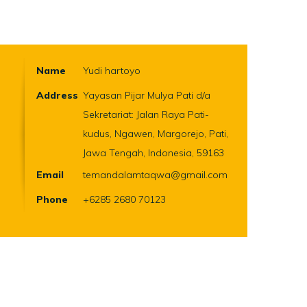
Name
Yudi hartoyo
Address
Yayasan Pijar Mulya Pati d/a
Sekretariat: Jalan Raya Pati-
kudus, Ngawen, Margorejo, Pati,
Jawa Tengah, Indonesia, 59163
Email
temandalamtaqwa@gmail.com
Phone
+6285 2680 70123