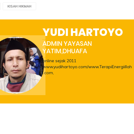
KISAH HIKMAH
YUDI HARTOYO
ADMIN YAYASAN
YATIM,DHUAFA
online sejak 2011
www.yudihartoyo.com/www.TerapiEnergiillah
i.com,