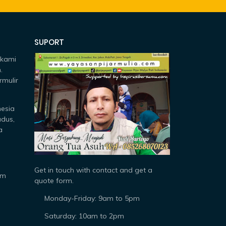
SUPORT
 kami
.
rmulir
nesia
udus,
a
Get in touch with contact and get a
om
quote form.
Monday-Friday: 9am to 5pm
Saturday: 10am to 2pm