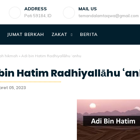
ADDRESS
MAIL US
Pati 59184, ID
temandalamtaqwa@gmail.com
JUMAT BERKAH
ZAKAT
BERITA
ah hikmah
»
Adi bin Hatim Radhiyallāhu ‘anhu
 bin Hatim Radhiyallāhu ‘a
aret 05, 2023