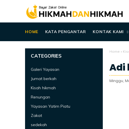
HOME
KATA PENGANTAR
KONTAK KAMI
Home
»
Kis
CATEGORIES
Adi
Galeri Yayasan
Jumat berkah
Minggu, M
Kisah hikmah
Renungan
Yayasan Yatim Piatu
Zakat
sedekah