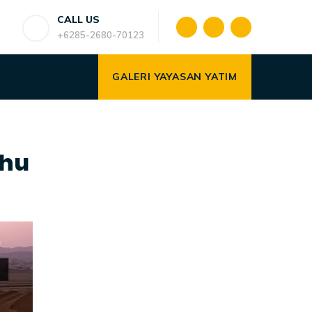
CALL US
+6285-2680-70123
GALERI YAYASAN YATIM
nhu