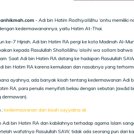
anhikmah.com
- Adi bin Hatim
Radhiyallāhu ‘anhu
memiliki n
 dengan kedermawanannya, yaitu Hatim At-Thai.
un ke-7 Hijriah, Adi bin Hatim RA pergi ke kota Madinah Al-
ikan kepada Rasulullah
Shallallāhu ‘alaihi wa sallam
bahwa s
lam. Saat Adi bin Hatim RA datang ke hadapan Rasulullah SA
i bin Hatim RA karena kemuliaan dan nasabnya yang terhormat, 
ana ayahnya, ada banyak kisah tentang kedermawanan Adi bin 
atim RA, para penulis menyifati beliau dengan sebutan Jawād
ng dermawan).
 ;
kedermawanan dan kisah sayyidina ali
 Adi bin Hatim RA dan kabilahnya terhadap agama Islam sanga
telah wafatnya Rasulullah SAW, tidak ada seorang pun dari ka