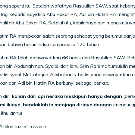
yang seperti itu. Setelah wafatnya Rasulullah SAW, saat keba
lagi kepada Sayidina Abu Bakar RA, Adi bin Hatim RA menghit
alifah Abu Bakar RA. Setelah itu, kabilahnya pun mengikutinya
Hatim RA merupakan salah seorang sahabat yang berumur panj
an bahwa beliau hidup sampai usia 120 tahun.
atim RA telah meriwayatkan 66 hadis dari Rasulullah SAW. Beb
h bin Abdurrahman, Sya’bi, dan Ibnu Sirin
Rahimahumullāh
mer
dis syarif Muttafaqun ‘Alaihi (hadis-hadis yang diriwayatkan o
kan dari Adi bin Hatim RA berbunyi sebagai berikut,
h diri kalian dari api neraka meskipun hanya dengan
(ber
milikinya, hendaklah ia menjaga dirinya dengan
(menguca
lāhu ‘anhu)
rtikel fazilet takvimi)