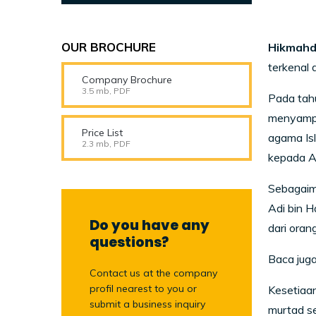
OUR BROCHURE
Hikmahd
terkenal
Company Brochure
3.5 mb, PDF
Pada tah
menyampa
Price List
agama Is
2.3 mb, PDF
kepada Ad
Sebagaim
Adi bin H
Do you have any
dari ora
questions?
Baca juga
Contact us at the company
profil nearest to you or
Kesetiaan
submit a business inquiry
murtad se