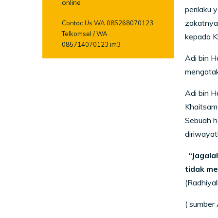
online
perilaku 
zakatnya 
Contac Us WA 085268070123
Telkomsel / WA
kepada Kh
085714070123 im3
Adi bin 
mengatak
Adi bin H
Khaitsama
Sebuah ha
diriwayat
“Jagala
tidak me
(Radhiyal
( sumber A