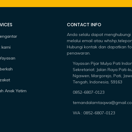
VICES
CONTACT INFO
Anda selalu dapat menghubungi
engantar
melalui email atau whshp,telepon
Hubungi kontak dan dapatkan fo
 kami
penawaran.
 Yayasan
Yayasan Pijar Mulya Pati Indo
berkah
Sekretariat: Jalan Raya Pati-k
Ngawen, Margorejo, Pati, Jaw
zakat
Tengah, Indonesia, 59163
ah Anak Yatim
0852-6807-0123
temandalamtaqwa@gmail.c
WA : 0852-6807-0123