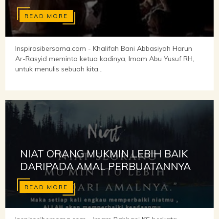
READ MORE
Inspirasibersama.com - Khalifah Bani Abbasiyah Harun
Ar-Rasyid meminta ketua kadinya, Imam Abu Yusuf RH,
untuk menulis sebuah kita...
NIAT ORANG MUKMIN LEBIH BAIK
DARIPADA AMAL PERBUATANNYA
READ MORE