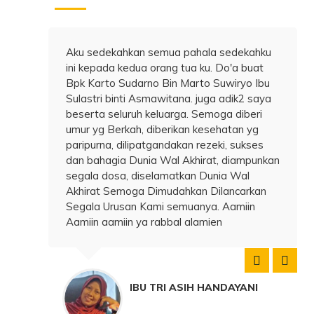
u sedekahkan semua pahala sedekahku
Alhamdulillah
 kepada kedua orang tua ku. Do'a buat
Alloh atas b
k Karto Sudarno Bin Marto Suwiryo Ibu
yatim Smoga
astri binti Asmawitana. juga adik2 saya
ijabah dg dia
erta seluruh keluarga. Semoga diberi
dhohir maupun
r yg Berkah, diberikan kesehatan yg
teratasi,muda
ipurna, dilipatgandakan rezeki, sukses
berkah harta
n bahagia Dunia Wal Akhirat, diampunkan
sejahtera So
gala dosa, diselamatkan Dunia Wal
mengabulkan 
hirat Semoga Dimudahkan Dilancarkan
memberikan p
gala Urusan Kami semuanya. Aamiin
anak anak da
iin aamiin ya rabbal alamien
Robbal allami
IBU TRI ASIH HANDAYANI