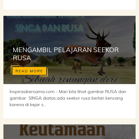
MENGAMBIL PELAJARAN SEEKOR
RUSA
READ MORE
Inspirasibersama.com - Mari kita lihat gambar RUSA dan
gambar SINGA diatas,ada seekor rusa berlari kencang
karena di kejar s...