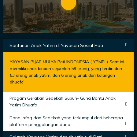
Santunan Anak Yatim di Yayasan Sosial Pati
YAYASAN PIJAR MULYA Pati INDONESIA ( YPMPI ) Saat ini
memiliki anak binaan sejumlah 59 orang, yang terdiri dari
53 orang anak yatim, dan 6 orang anak dari kalangan
dhuafa`
Progam Gerakan Sedekah Subuh- Guna Bantu Anak
Yatim Dhuafa
Dana Infaq dan Sedekah yang terkumpul dari beberapa
platform penggalangan dana