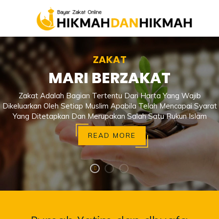
Infaq dan Sedekah
ZAKAT
MARI BERAMAL SHOLEH
MARI BERZAKAT
Ada Banyak Cara Beramal Sholeh Untuk Memiliki Aset Akhirat,
Zakat Adalah Bagian Tertentu Dari Harta Yang Wajib
Dikeluarkan Oleh Setiap Muslim Apabila Telah Mencapai Syarat
Salah Satunya Dengan Merawat Anak Yatim Dan Dhuafa.
Apalagi Anak Yatim Yang Kita Rawat Akan Menjadi Orang Yang
Yang Ditetapkan Dan Merupakan Salah Satu Rukun Islam
Berjuang Dalam Dunia Syiar Islam.
READ MORE
READ MORE
READ MORE