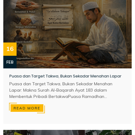
16
FEB
Puasa dan Target Takwa, Bukan Sekadar Menahan Lapar
Puasa dan Target Takwa, Bukan Sekadar Menahan
Lapar: Makna Surah Al-Baqarah Ayat 183 dalam
Membentuk Pribadi BertakwaPuasa Ramadhan...
READ MORE