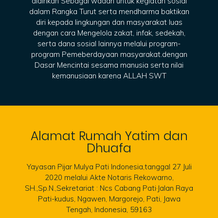
didirikan Sebagai wadah untuk kegiatan sosial
dalam Rangka Turut serta mendharma baktikan
diri kepada lingkungan dan masyarakat luas
dengan cara Mengelola zakat, infak, sedekah,
serta dana sosial lainnya melalui program-
program Pemeberdayaan masyarakat.dengan
Dasar Mencintai sesama manusia serta nilai
kemanusiaan karena ALLAH SWT
Alamat Rumah Yatim dan
Dhuafa
Yayasan Pijar Mulya Pati Indonesia,tanggal 27 Juli
2020 melalui Akte Notaris Rekowarno,
SH.,Sp.N.,Sekretariat : Ncs Cabang Pati·Jalan Raya
Pati-kudus, Ngawen, Margorejo, Pati, Jawa
Tengah, Indonesia, 59163