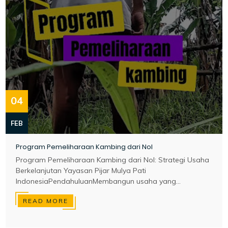
04
FEB
Program Pemeliharaan Kambing dari Nol
Program Pemeliharaan Kambing dari Nol: Strategi Usaha
Berkelanjutan Yayasan Pijar Mulya Pati
IndonesiaPendahuluanMembangun usaha yang...
READ MORE