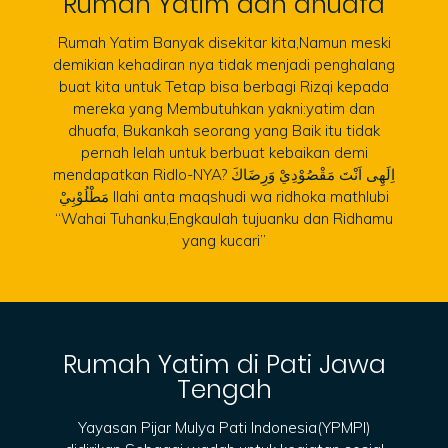
Rumah Yatim dan dhuafa
Rumah Yatim Banyak disekitar kita,Namun meski
demikian kehadiran nya tidak menjadi penghalang
buat kita untuk Tetap bisa berbagi Rizqi kepada
mereka yang Membutuhkan yakni:yatim dan
dhuafa, Bukankah seorang yang Baik itu tidak
pernah lelah untuk berbuat kebaikan demi
mendapatkan Ridlo-NYA? اِلَهِى اَنْتَ مَقْصُوْدِيْ وَرِضَاكَ
مَطْلُوْبِيْ Ilahi anta maqshudi wa ridhoka mathlubi
“Wahai Tuhanku,Engkaulah tujuanku dan Ridhamu
yang kucari”
Rumah Yatim di Pati Jawa
Tengah
Yayasan Pijar Mulya Pati Indonesia(YPMPI)