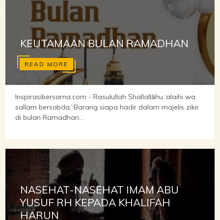
KEUTAMAAN BULAN RAMADHAN
READ MORE
Inspirasibersama.com - Rasulullah Shallallāhu ‘alaihi wa
sallam bersabda,“Barang siapa hadir dalam majelis zikir
di bulan Ramadhan...
NASEHAT-NASEHAT IMAM ABU
YUSUF RH KEPADA KHALIFAH
HARUN