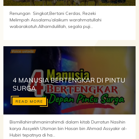
Renungan Singkat,Bertani Cerdas, Rezeki
Melimpah Assalamu’alaikum warahmatullahi
wabarakatuh.Alhamdulillah, segala puji...
4 MANUSIA BERTENGKAR DI PINTU
SURGA
READ MORE
Bismillahirrahmanirrahimdi dalam kitab Durratun Nasihin
karya Assyekh Utsman bin Hasan bin Ahmad Assyakir al-
Hubiri tepatnya di ha...