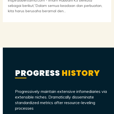
Inspirasibersama.com - imam Rabbani KS berkata
sebagai berikut,“Dalam semua keadaan dan perbuatan,
kita harus berusaha beramal den...
PROGRESS
HISTORY
Progressively maintain extensive infomediaries via
extensible niches. Dramatically disseminate
standardized metrics after resource-leveling
processes