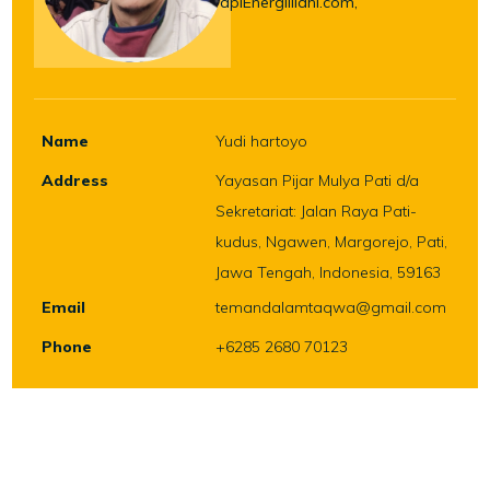
apiEnergiillahi.com,
Name
Yudi hartoyo
Address
Yayasan Pijar Mulya Pati d/a
Sekretariat: Jalan Raya Pati-
kudus, Ngawen, Margorejo, Pati,
Jawa Tengah, Indonesia, 59163
Email
temandalamtaqwa@gmail.com
Phone
+6285 2680 70123