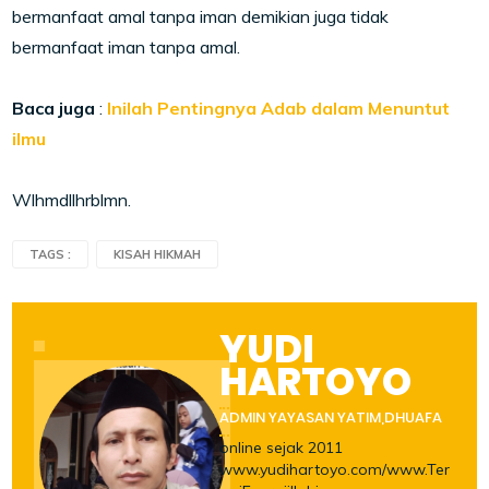
bermanfaat amal tanpa iman demikian juga tidak
bermanfaat iman tanpa amal.
Baca juga
:
Inilah Pentingnya Adab dalam Menuntut
ilmu
Wlhmdllhrblmn.
TAGS :
KISAH HIKMAH
YUDI
HARTOYO
ADMIN YAYASAN YATIM,DHUAFA
online sejak 2011
www.yudihartoyo.com/www.Ter