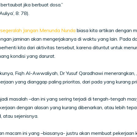
 bertaubat jika berbuat dosa.”
Auliya’, 8: 78).
segeralah Jangan Menunda Nunda
biasa kita artikan dengan 
ngan jaminan akan mengerjakanya di waktu yang lain. Pada das
berhenti kita dari aktivitas tersebut, karena dituntut untuk men
ng kondisi yang darurat.
unya, Fiqh Al-Awwaliyah, Dr Yusuf Qaradhawi menerangkan, , 
erjaan yang dianggap paling prioritas, dari pada yang kurang pri
adi masalah –dan ini yang sering terjadi di tengah-tengah mas
erjaan dengan alasan yang kurang dibenarkan, atau lebih tep
 atau sejenisnya.
 macam ini yang –biasanya- justru akan membuat pekerjaan ki