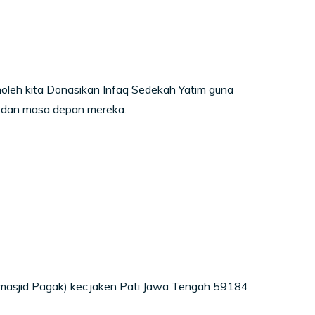
holeh kita Donasikan Infaq Sedekah Yatim guna
 dan masa depan mereka.
masjid Pagak) kec.jaken Pati Jawa Tengah 59184