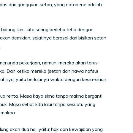
 lepas dari gangguan setan, yang notabene adalah
bidang ilmu, kita sering berleha-leha dengan
akan demikian, sejatinya berasal dari bisikan setan
.
 menunda pekerjaan, namun, mereka akan terus-
eka. Dan ketika mereka (setan dan hawa nafsu)
uahnya, yaitu berlalunya waktu dengan kesia-siaan.
tua renta. Masa kaya sirna tanpa makna berganti
k. Masa sehat kita lalui tanpa sesuatu yang
i makna.
ndung akan dua hal, yaitu; hak dan kewajiban yang