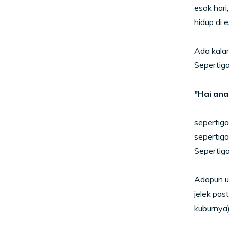
esok hari
hidup di 
Ada kala
Sepertiga
"Hai ana
sepertiga
sepertiga
Sepertiga 
Adapun un
jelek pas
kuburnya