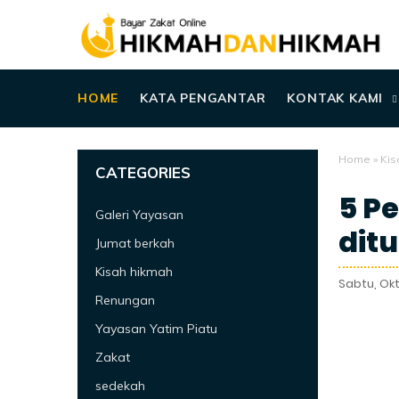
HOME
KATA PENGANTAR
KONTAK KAMI
Home
»
Kis
CATEGORIES
5 P
Galeri Yayasan
dit
Jumat berkah
Kisah hikmah
Sabtu, Okt
Renungan
Yayasan Yatim Piatu
Zakat
sedekah