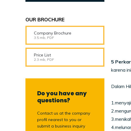
OUR BROCHURE
Company Brochure
3.5 mb, PDF
Price List
2.3 mb, PDF
5 Perkar
karena in
Dalam Hil
Do you have any
questions?
1.menyaj
2.menguru
Contact us at the company
3.menikah
profil nearest to you or
submit a business inquiry
4.melunas