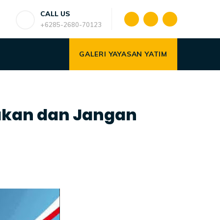
CALL US
+6285-2680-70123
GALERI YAYASAN YATIM
rakan dan Jangan