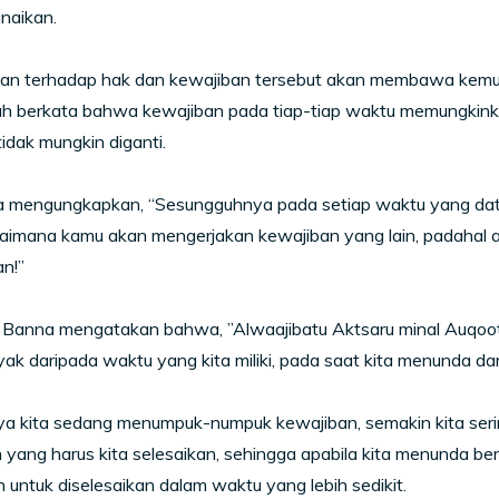
unaikan.
an terhadap hak dan kewajiban tersebut akan membawa kemudha
ah berkata bahwa kewajiban pada tiap-tiap waktu memungkinka
tidak mungkin diganti.
ha mengungkapkan, “Sesungguhnya pada setiap waktu yang data
gaimana kamu akan mengerjakan kewajiban yang lain, padahal 
n!”
 Banna mengatakan bahwa, ”Alwaajibatu Aktsaru minal Auqoot.
yak daripada waktu yang kita miliki, pada saat kita menunda da
ya kita sedang menumpuk-numpuk kewajiban, semakin kita se
 yang harus kita selesaikan, sehingga apabila kita menunda be
 untuk diselesaikan dalam waktu yang lebih sedikit.