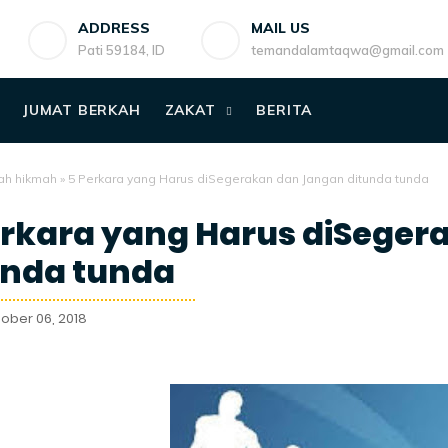
ADDRESS
MAIL US
Pati 59184, ID
temandalamtaqwa@gmail.com
JUMAT BERKAH
ZAKAT
BERITA
ah hikmah
»
5 Perkara yang Harus diSegerakan dan Jangan ditunda tunda
erkara yang Harus diSege
unda tunda
ober 06, 2018