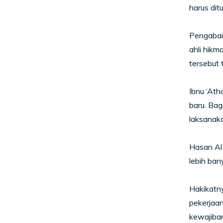
harus dit
Pengabai
ahli hikm
tersebut 
Ibnu ‘At
baru. Ba
laksanaka
Hasan Al
lebih ban
Hakikatn
pekerjaan
kewajiban