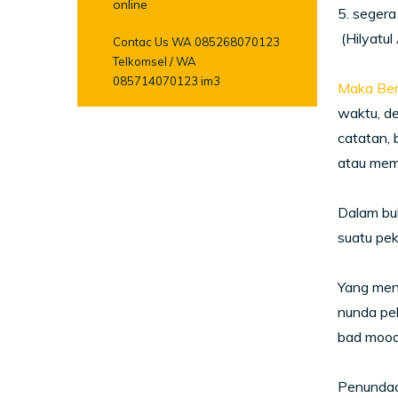
online
5. segera
(Hilyatul 
Contac Us WA 085268070123
Telkomsel / WA
085714070123 im3
Maka Ber
waktu, de
catatan, 
atau mema
Dalam buk
suatu pek
Yang menj
nunda pek
bad mood,
Penundaan