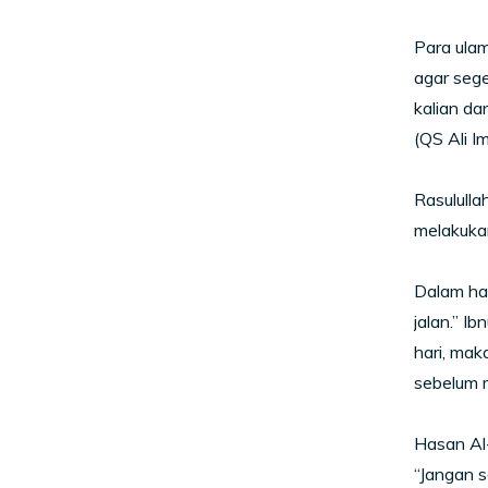
Para ulam
agar sege
kalian da
(QS Ali Im
Rasulull
melakukan
Dalam had
jalan.” I
hari, ma
sebelum 
Hasan Al-
“Jangan s