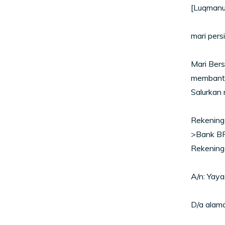
[Luqmanu
mari pers
Mari Bers
membantu
Salurkan m
Rekening
>Bank BR
Rekening
A/n: Yaya
D/a alam