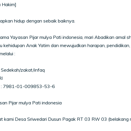
 Hakim]
iapkan hidup dengan sebaik baiknya.
ama Yayasan Pijar mulya Pati indonesia, mari Abadikan amal s
 kehidupan Anak Yatim dan mewujudkan harapan, pendidikan,
elalui :
 Sedekah/zakat/infaq
I
 : 7981-01-009853-53-6
san Pijar mulya Pati indonesia
at kami Desa Sriwedari Dusun Pagak RT 03 RW 03 (belakang 