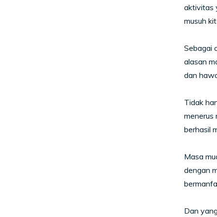
aktivitas
musuh kit
Sebagai c
alasan ma
dan hawa 
Tidak han
menerus m
berhasil 
Masa muda
dengan ma
bermanfaa
Dan yang 