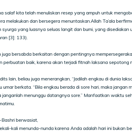
a salaf kita telah menuliskan resep yang ampuh untuk mengobati 
ra melakukan dan bersegera menuntaskan.Allah Ta’ala berfirm
n syurga yang luasnya seluas langit dan bumi, yang disediakan
ran [3]: 133).
ah juga bersabda berkaitan dengan pentingnya mempersegeraka
 perbuatan baik, karena akan terjadi fitnah laksana sepotong 
its lain, beliau juga menerangkan, “Jadilah engkau di dunia la
bnu umar berkata. “Bila engkau berada di sore hari, maka jangan
ka janganlah menunggu datangnya sore.” Manfaatkan waktu se
matimu.
Bashri berwasiat,
ekali-kali menunda-nunda karena Anda adalah hari ini bukan bes