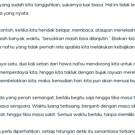
 yang sudah kita tangguhkan, sukarnya luar biasa. Hal ini tidak
a yang nyata.
ontoh, ketika kita hendak belajar, membaca, ataupun menelaah 
sih banyak waktu, “besokkan masih bisa dilanjutin.” Bisikan-bis
nafsu yang tidak pernah rela apabila kita melakukan kebajikan
ya satu, dua kali setan dan hawa nafsu mendorong kita untuk
emperdayai kita, hingga kita takluk dengan bujuk rayuan mer
membelokkan kita, maka, kemudian hari, kita pun akan menuai b
 yang penuh semangat, berlalu begitu saja hingga tiba masa 
sa sengsara. Waktu luang terbuang, berganti dengan masa sibu
t, hingga tiba masa sakit. Semua waktu berlalu, tanpa memilik
perlu diperhatikan, setiap hitungan detik itu senantiasa terka