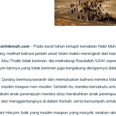
anhikmah.com
- Pada awal tahun ketujuh kenabian Nabi M
isy melihat bahwa jumlah umat Islam makin meningkat dari hari
Abu Thalib tidak beriman, dia melindungi Rasulullah SAW seper
yim lainnya yang tidak beriman juga bergabung dengannya da
 Quraisy bermusyawarah dan memutuskan bahwa mereka tida
 muslim maupun non-muslim. Setelah itu, mereka bersekutu untu
nikahi anak perempuan mereka atau menikahkan anak perempua
an dan menggantungnya di dalam Ka’bah, serta bersumpah untu
i Hasyim, baik yang muslim maupun yang musyrik, seakan-akan te