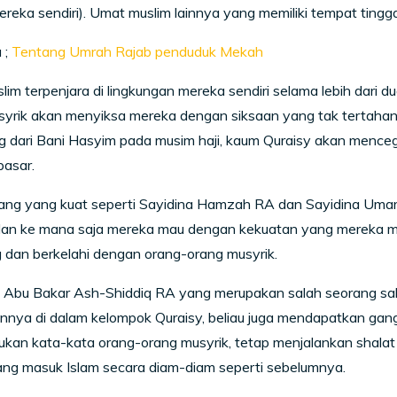
reka sendiri). Umat muslim lainnya yang memiliki tempat tinggal
 ;
Tentang Umrah Rajab penduduk Mekah
im terpenjara di lingkungan mereka sendiri selama lebih dari du
syrik akan menyiksa mereka dengan siksaan yang tak tertahan
 dari Bani Hasyim pada musim haji, kaum Quraisy akan mencega
pasar.
ang yang kuat seperti Sayidina Hamzah RA dan Sayidina Um
lan ke mana saja mereka mau dengan kekuatan yang mereka mil
 dan berkelahi dengan orang-orang musyrik.
 Abu Bakar Ash-Shiddiq RA yang merupakan salah seorang sah
nya di dalam kelompok Quraisy, beliau juga mendapatkan gang
kan kata-kata orang-orang musyrik, tetap menjalankan shalat
ang masuk Islam secara diam-diam seperti sebelumnya.