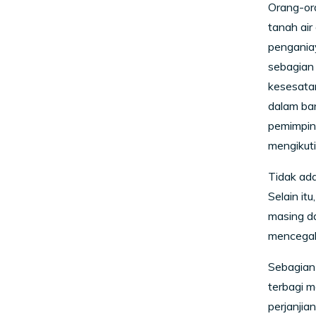
Orang-or
tanah air
penganiay
sebagian
kesesatan
dalam ban
pemimpin 
mengikuti
Tidak ada
Selain it
masing d
mencegah
Sebagian 
terbagi m
perjanjia