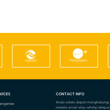
VICES
CONTACT INFO
Anda selalu dapat menghubungi
engantar
melalui email atau whshp,telepon