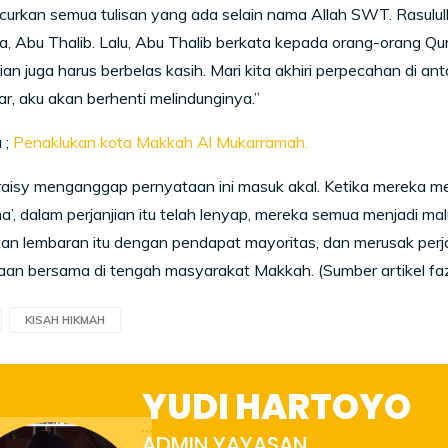
urkan semua tulisan yang ada selain nama Allah SWT. Rasulu
 Abu Thalib. Lalu, Abu Thalib berkata kepada orang-orang Qur
lian juga harus berbelas kasih. Mari kita akhiri perpecahan di ant
ar, aku akan berhenti melindunginya.”
 ;
Penaklukan kota Makkah Al Mukarramah.
isy menganggap pernyataan ini masuk akal. Ketika mereka melih
’, dalam perjanjian itu telah lenyap, mereka semua menjadi ma
n lembaran itu dengan pendapat mayoritas, dan merusak perja
an bersama di tengah masyarakat Makkah. (Sumber artikel fazi
KISAH HIKMAH
YUDI HARTOYO
ADMIN YAYASAN