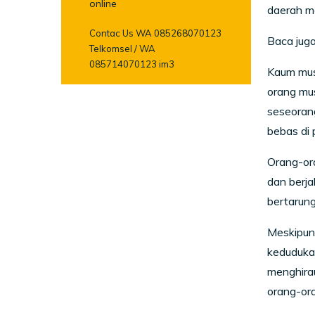
online
daerah me
Contac Us WA 085268070123
Baca juga
Telkomsel / WA
085714070123 im3
Kaum musl
orang mu
seseorang
bebas di 
Orang-or
dan berja
bertarung
Meskipun
kedudukan
menghirau
orang-or