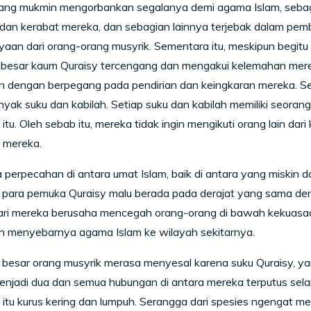
ang mukmin mengorbankan segalanya demi agama Islam, sebag
 dan kerabat mereka, dan sebagian lainnya terjebak dalam pem
aan dari orang-orang musyrik. Sementara itu, meskipun begit
 besar kaum Quraisy tercengang dan mengakui kelemahan mere
 dengan berpegang pada pendirian dan keingkaran mereka. Seb
yak suku dan kabilah. Setiap suku dan kabilah memiliki seora
itu. Oleh sebab itu, mereka tidak ingin mengikuti orang lain da
 mereka.
 perpecahan di antara umat Islam, baik di antara yang miskin
u, para pemuka Quraisy malu berada pada derajat yang sama de
ari mereka berusaha mencegah orang-orang di bawah kekuasa
 menyebarnya agama Islam ke wilayah sekitarnya.
besar orang musyrik merasa menyesal karena suku Quraisy, yan
enjadi dua dan semua hubungan di antara mereka terputus sel
n itu kurus kering dan lumpuh. Serangga dari spesies ngengat m