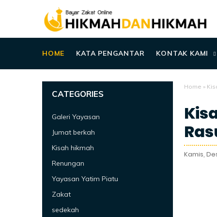
HOME
KATA PENGANTAR
KONTAK KAMI
Home
»
Kis
CATEGORIES
Kis
Galeri Yayasan
Ras
Jumat berkah
Kisah hikmah
Kamis, De
Renungan
Yayasan Yatim Piatu
Zakat
sedekah