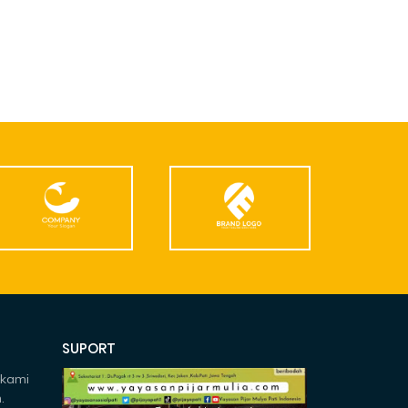
SUPORT
 kami
.