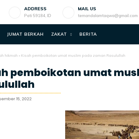
ADDRESS
MAIL US
Pati 59184, ID
temandalamtaqwa@gmail.com
JUMAT BERKAH
ZAKAT
BERITA
ah hikmah
»
Kisah pemboikotan umat muslim pada zaman Rasulullah
ah pemboikotan umat mus
ulullah
sember 15, 2022