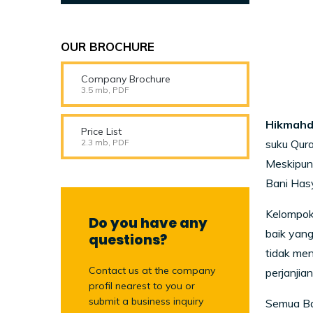
OUR BROCHURE
Company Brochure
3.5 mb, PDF
Hikmahd
Price List
2.3 mb, PDF
suku Qura
Meskipun 
Bani Has
Kelompok
Do you have any
baik yang
questions?
tidak me
Contact us at the company
perjanji
profil nearest to you or
submit a business inquiry
Semua Ban