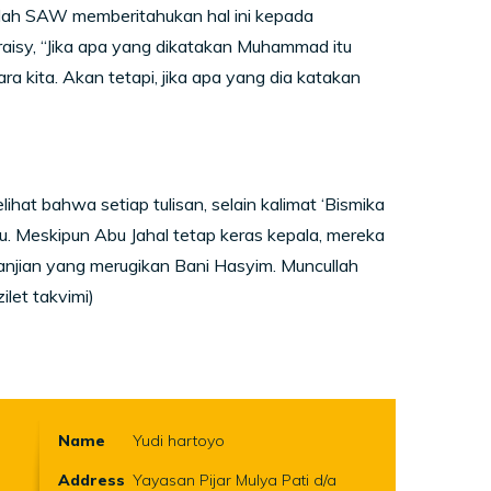
llah SAW memberitahukan hal ini kepada
aisy, “Jika apa yang dikatakan Muhammad itu
ara kita. Akan tetapi, jika apa yang dia katakan
at bahwa setiap tulisan, selain kalimat ‘Bismika
lu. Meskipun Abu Jahal tetap keras kepala, mereka
njian yang merugikan Bani Hasyim. Muncullah
let takvimi)
Name
Yudi hartoyo
Address
Yayasan Pijar Mulya Pati d/a