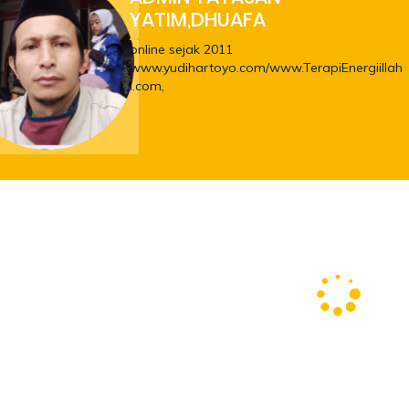
YATIM,DHUAFA
online sejak 2011
www.yudihartoyo.com/www.TerapiEnergiillah
i.com,