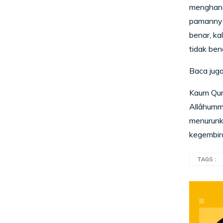
menghanc
pamannya,
benar, ka
tidak ben
Baca juga
Kaum Qura
Allâhumma
menurunka
kegembira
TAGS :