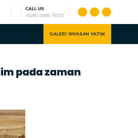
CALL US
+6285-2680-70123
GALERI YAYASAN YATIM
lim pada zaman