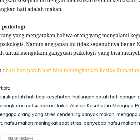
ngkan kesepian ini dengan melakukan sebuah kebiasaan. S
ngkan hati adalah makan.
psikologi 
orang yang mengatakan bahwa orang yang mengalami keg
psikologis. Namun anggapan ini tidak sepenuhnya benar. 
ih untuk mengalami gangguan psikologis yang bisa menye
 : 
hati-hati patah hati bisa meningkatkan Resiko Kematian
rkait;
ruk patah hati bagi kesehatan, hubungan patah hati dengan p
eningkatan nafsu makan, Inilah Alasan Kesehatan Mengapa P
engapa orang yang stres cenderung banyak makan, mengapa o
t, nafsu makan meningkat saat stres, penyebab nafsu makan m
KISAH HIKMAH