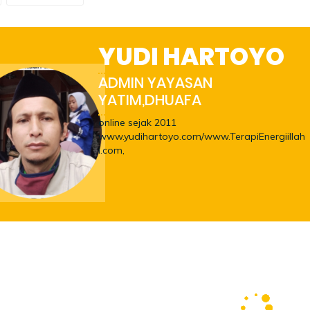
YUDI HARTOYO
ADMIN YAYASAN
YATIM,DHUAFA
online sejak 2011
www.yudihartoyo.com/www.TerapiEnergiillah
i.com,