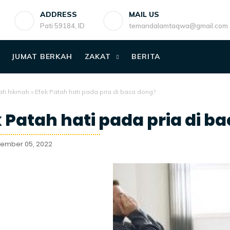
ADDRESS
MAIL US
Pati 59184, ID
temandalamtaqwa@gmail.com
JUMAT BERKAH
ZAKAT
BERITA
ah hikmah
»
Efek Patah hati pada pria di baca dong?
 Patah hati pada pria di b
sember 05, 2022