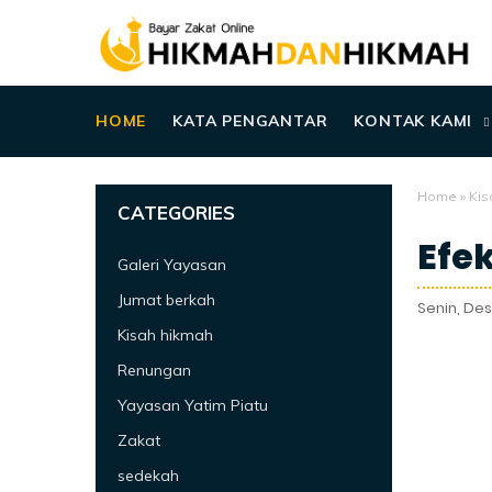
HOME
KATA PENGANTAR
KONTAK KAMI
Home
»
Kis
CATEGORIES
Efek
Galeri Yayasan
Jumat berkah
Senin, De
Kisah hikmah
Renungan
Yayasan Yatim Piatu
Zakat
sedekah