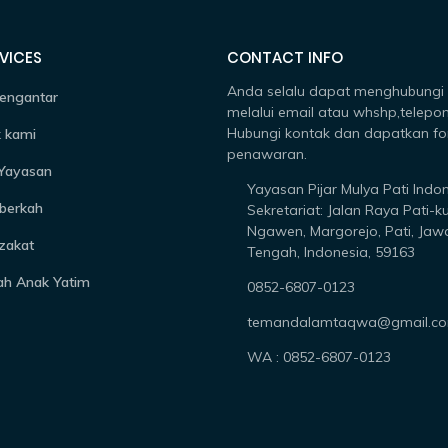
VICES
CONTACT INFO
Anda selalu dapat menghubungi
engantar
melalui email atau whshp,telepon
Hubungi kontak dan dapatkan fo
 kami
penawaran.
 Yayasan
Yayasan Pijar Mulya Pati Indo
berkah
Sekretariat: Jalan Raya Pati-k
Ngawen, Margorejo, Pati, Jaw
zakat
Tengah, Indonesia, 59163
ah Anak Yatim
0852-6807-0123
temandalamtaqwa@gmail.c
WA : 0852-6807-0123