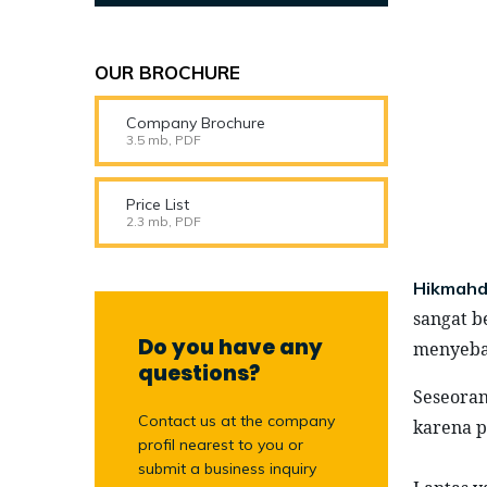
OUR BROCHURE
Company Brochure
3.5 mb, PDF
Price List
2.3 mb, PDF
Hikmahd
sangat be
Do you have any
menyebab
questions?
Seseoran
Contact us at the company
karena p
profil nearest to you or
submit a business inquiry