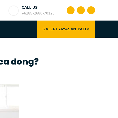
CALL US
+6285-2680-70123
GALERI YAYASAN YATIM
aca dong?