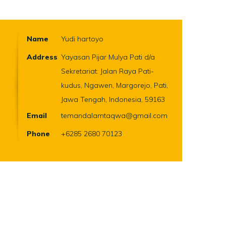
Name
Yudi hartoyo
Address
Yayasan Pijar Mulya Pati d/a
Sekretariat: Jalan Raya Pati-
kudus, Ngawen, Margorejo, Pati,
Jawa Tengah, Indonesia, 59163
Email
temandalamtaqwa@gmail.com
Phone
+6285 2680 70123