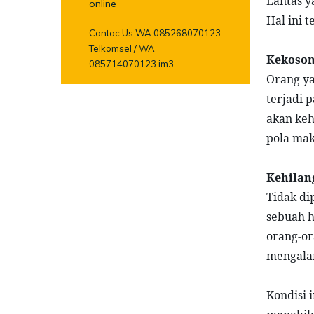
Lantas y
online
Hal ini t
Contac Us WA 085268070123
Telkomsel / WA
Kekoson
085714070123 im3
Orang ya
terjadi 
akan keh
pola mak
Kehilan
Tidak di
sebuah h
orang-or
mengala
Kondisi 