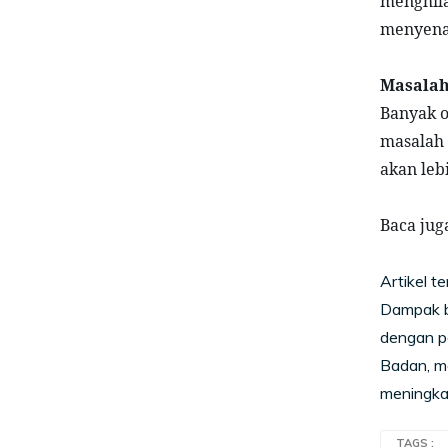
menghila
menyena
Masalah 
Banyak 
masalah 
akan leb
Baca juga
Artikel te
Dampak bu
dengan p
Badan, m
meningka
TAGS :