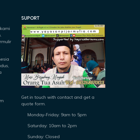
SUPORT
 kami
.
rmulir
nesia
udus,
a
Get in touch with contact and get a
om
quote form.
Monday-Friday: 9am to 5pm
Saturday: 10am to 2pm
Sunday: Closed