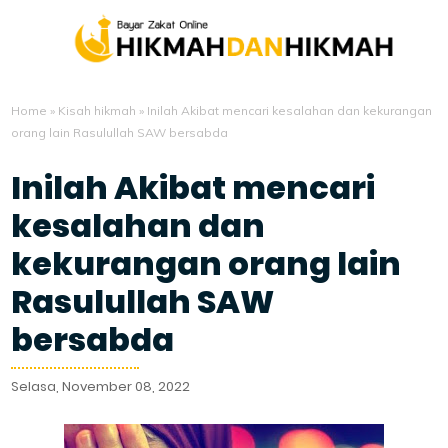
Home
»
Kisah hikmah
»
Inilah Akibat mencari kesalahan dan kekurangan
orang lain Rasulullah SAW bersabda
Inilah Akibat mencari
kesalahan dan
kekurangan orang lain
Rasulullah SAW
bersabda
Selasa, November 08, 2022