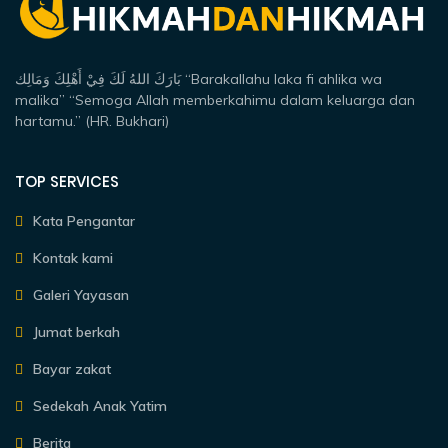
بَارَكَ اللهُ لَكَ فِيْ أَهْلِكَ وَمَالِك “Barakallahu laka fi ahlika wa
malika” “Semoga Allah memberkahimu dalam keluarga dan
hartamu.” (HR. Bukhari)
TOP SERVICES
Kata Pengantar
Kontak kami
Galeri Yayasan
Jumat berkah
Bayar zakat
Sedekah Anak Yatim
Berita