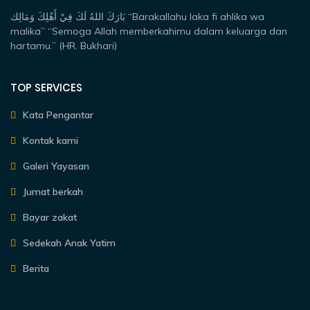
بَارَكَ اللهُ لَكَ فِيْ أَهْلِكَ وَمَالِك “Barakallahu laka fi ahlika wa
malika” “Semoga Allah memberkahimu dalam keluarga dan
hartamu.” (HR. Bukhari)
TOP SERVICES
Kata Pengantar
Kontak kami
Galeri Yayasan
Jumat berkah
Bayar zakat
Sedekah Anak Yatim
Berita