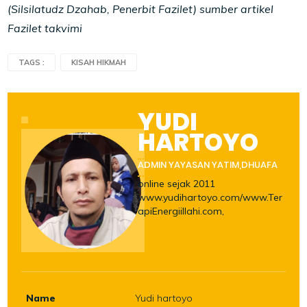
(Silsilatudz Dzahab, Penerbit Fazilet) sumber artikel
Fazilet takvimi
TAGS :
KISAH HIKMAH
YUDI
HARTOYO
ADMIN YAYASAN YATIM,DHUAFA
online sejak 2011
www.yudihartoyo.com/www.Ter
apiEnergiillahi.com,
Name
Yudi hartoyo