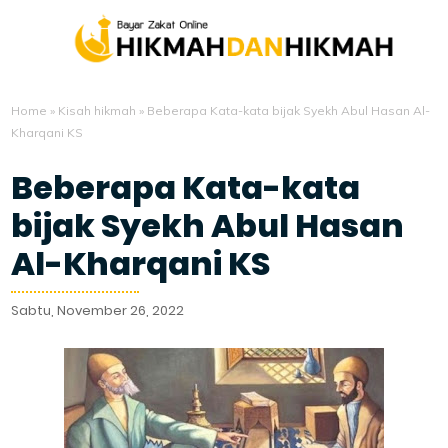
Home
»
Kisah hikmah
»
Beberapa Kata-kata bijak Syekh Abul Hasan Al-
Kharqani KS
Beberapa Kata-kata
bijak Syekh Abul Hasan
Al-Kharqani KS
Sabtu, November 26, 2022