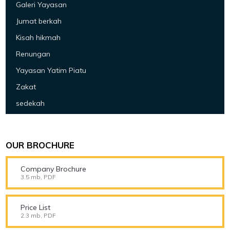
Galeri Yayasan
Jumat berkah
Kisah hikmah
Renungan
Yayasan Yatim Piatu
Zakat
sedekah
OUR BROCHURE
Company Brochure
3.5 mb, PDF
Price List
2.3 mb, PDF