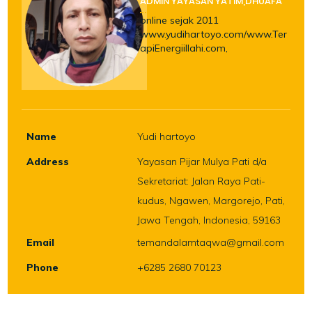
ADMIN YAYASAN YATIM,DHUAFA
online sejak 2011
www.yudihartoyo.com/www.Ter
apiEnergiillahi.com,
Name
Yudi hartoyo
Address
Yayasan Pijar Mulya Pati d/a
Sekretariat: Jalan Raya Pati-
kudus, Ngawen, Margorejo, Pati,
Jawa Tengah, Indonesia, 59163
Email
temandalamtaqwa@gmail.com
Phone
+6285 2680 70123