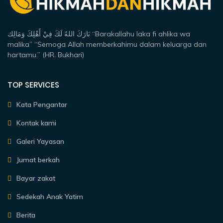
بَارَكَ اللهُ لَكَ فِيْ أَهْلِكَ وَمَالِك “Barakallahu laka fi ahlika wa
malika” “Semoga Allah memberkahimu dalam keluarga dan
hartamu.” (HR. Bukhari)
TOP SERVICES
Kata Pengantar
Kontak kami
Galeri Yayasan
Jumat berkah
Bayar zakat
Sedekah Anak Yatim
Berita