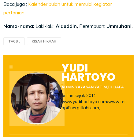
Baca juga ;
Kalender bulan untuk memulai kegiatan
pertanian.
Nama-nama:
Laki-laki:
Alauddin,
Perempuan:
Ummuhani.
TAGS :
KISAH HIKMAH
YUDI
HARTOYO
ADMIN YAYASAN YATIM,DHUAFA
online sejak 2011
www.yudihartoyo.com/www.Ter
apiEnergiillahi.com,