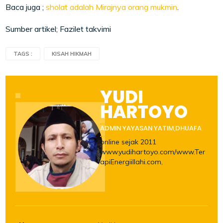
Baca juga ;
sholat adalah Mirajnya orang mukmin
.
Sumber artikel; Fazilet takvimi
TAGS :
KISAH HIKMAH
YUDI
HARTOYO
ADMIN YAYASAN YATIM,DHUAFA
online sejak 2011
www.yudihartoyo.com/www.Ter
apiEnergiillahi.com,