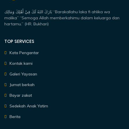
بَارَكَ اللهُ لَكَ فِيْ أَهْلِكَ وَمَالِك “Barakallahu laka fi ahlika wa
malika” “Semoga Allah memberkahimu dalam keluarga dan
hartamu.” (HR. Bukhari)
TOP SERVICES
Kata Pengantar
Kontak kami
Galeri Yayasan
Jumat berkah
Bayar zakat
Sedekah Anak Yatim
Berita