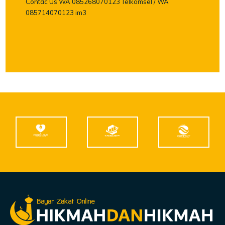
Contac Us WA 085268070123 Telkomsel / WA
085714070123 im3