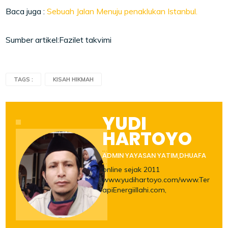
Baca juga :
Sebuah Jalan Menuju penaklukan Istanbul.
Sumber artikel:Fazilet takvimi
TAGS :
KISAH HIKMAH
YUDI
HARTOYO
ADMIN YAYASAN YATIM,DHUAFA
online sejak 2011
www.yudihartoyo.com/www.Ter
apiEnergiillahi.com,