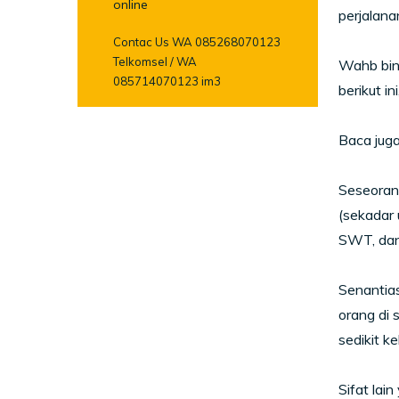
online
perjalana
Contac Us WA 085268070123
Telkomsel / WA
Wahb bin
085714070123 im3
berikut i
Baca juga
Seseorang
(sekadar 
SWT, dan
Senantias
orang di
sedikit k
Sifat la