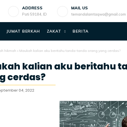
ADDRESS
MAIL US
Pati 59184, ID
temandalamtaqwa@gmail.com
JUMAT BERKAH
ZAKAT
BERITA
ah hikmah
»
Maukah kalian aku beritahu tanda-tanda orang yang cerdas?
kah kalian aku beritahu 
g cerdas?
eptember 04, 2022