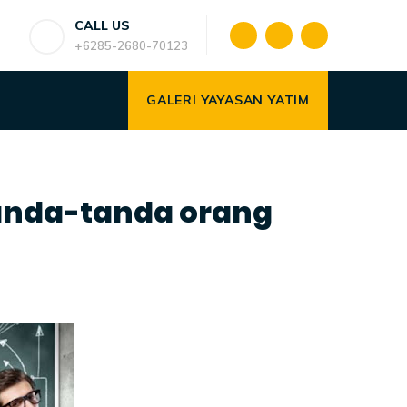
CALL US
+6285-2680-70123
GALERI YAYASAN YATIM
tanda-tanda orang