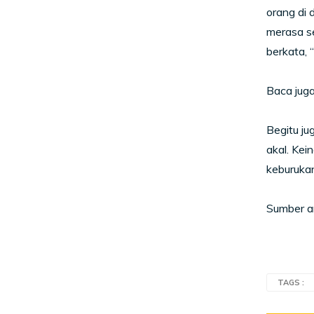
orang di d
merasa se
berkata, 
Baca juga
Begitu j
akal. Kei
keburukan
Sumber ar
TAGS :