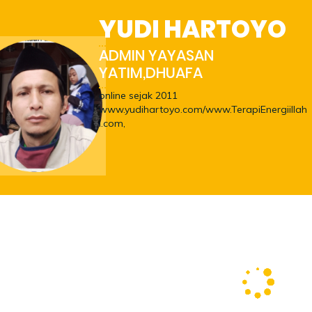
YUDI HARTOYO
ADMIN YAYASAN
YATIM,DHUAFA
online sejak 2011
www.yudihartoyo.com/www.TerapiEnergiillah
i.com,