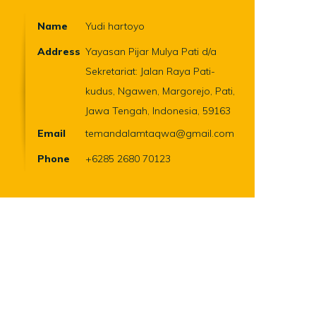
Name
Yudi hartoyo
Address
Yayasan Pijar Mulya Pati d/a
Sekretariat: Jalan Raya Pati-
kudus, Ngawen, Margorejo, Pati,
Jawa Tengah, Indonesia, 59163
Email
temandalamtaqwa@gmail.com
Phone
+6285 2680 70123