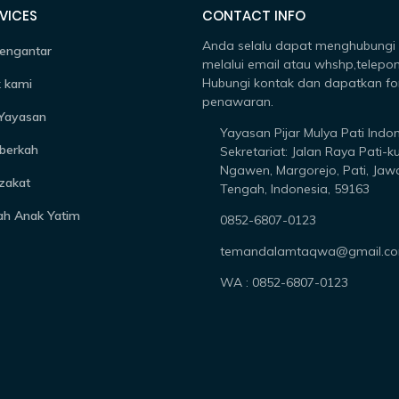
VICES
CONTACT INFO
Anda selalu dapat menghubungi
engantar
melalui email atau whshp,telepon
Hubungi kontak dan dapatkan fo
 kami
penawaran.
 Yayasan
Yayasan Pijar Mulya Pati Indo
berkah
Sekretariat: Jalan Raya Pati-k
Ngawen, Margorejo, Pati, Jaw
zakat
Tengah, Indonesia, 59163
ah Anak Yatim
0852-6807-0123
temandalamtaqwa@gmail.c
WA : 0852-6807-0123