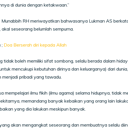
nnya di dunia dengan ketakwaan.”
 Munabbih RH meriwayatkan bahwasanya Lukman AS berkata, “W
ni, akal seseorang belumlah sempurna.
 ;
Doa Berserah diri kepada Allah
 tidak boleh memiliki sifat sombong, selalu berada dalam hid
untuk mencukupi kebutuhan dirinya dan keluarganya) dari dunia,
 menjadi pribadi yang tawadu.
a mempelajari ilmu fikih (ilmu agama) selama hidupnya, tida
 sekitarnya, memandang banyak kebaikan yang orang lain laku
ebaikan yang dia lakukan meskipun banyak.
in yang akan mengangkat seseorang dan membuatnya selalu dii