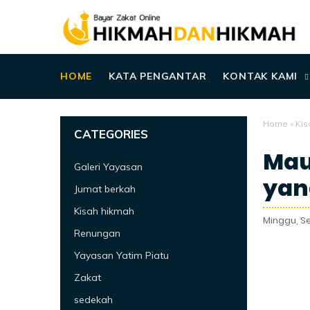
HOME
KATA PENGANTAR
KONTAK KAMI
Home
»
Kis
CATEGORIES
Mau
Galeri Yayasan
yan
Jumat berkah
Kisah hikmah
Minggu, S
Renungan
Yayasan Yatim Piatu
Zakat
sedekah