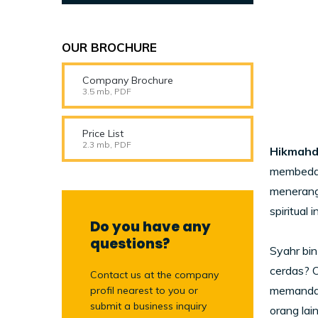
OUR BROCHURE
Company Brochure
3.5 mb, PDF
Price List
2.3 mb, PDF
Hikmahd
membedaka
menerangi
spiritual
Do you have any
questions?
Syahr bi
cerdas? O
Contact us at the company
memandan
profil nearest to you or
submit a business inquiry
orang la