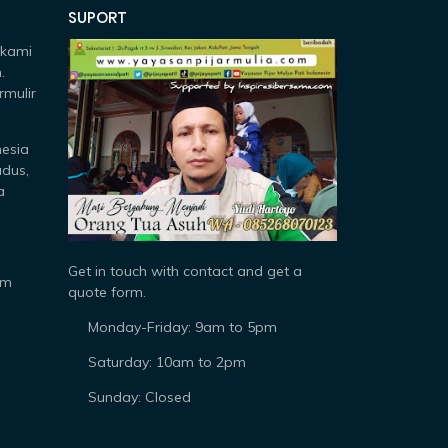
SUPORT
 kami
.
rmulir
nesia
udus,
a
Get in touch with contact and get a
om
quote form.
Monday-Friday: 9am to 5pm
Saturday: 10am to 2pm
Sunday: Closed