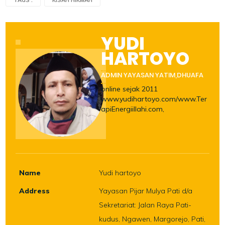
TAGS :
KISAH HIKMAH
YUDI
HARTOYO
ADMIN YAYASAN YATIM,DHUAFA
online sejak 2011
www.yudihartoyo.com/www.Ter
apiEnergiillahi.com,
Name
Yudi hartoyo
Address
Yayasan Pijar Mulya Pati d/a
Sekretariat: Jalan Raya Pati-
kudus, Ngawen, Margorejo, Pati,