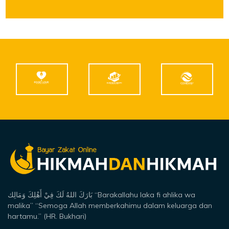
بَارَكَ اللهُ لَكَ فِيْ أَهْلِكَ وَمَالِك “Barakallahu laka fi ahlika wa
malika” “Semoga Allah memberkahimu dalam keluarga dan
hartamu.” (HR. Bukhari)