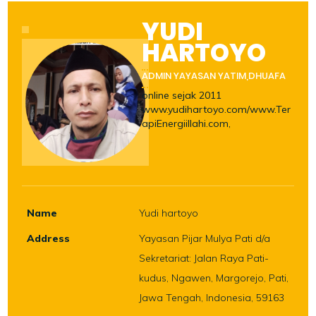
YUDI
HARTOYO
ADMIN YAYASAN YATIM,DHUAFA
online sejak 2011
www.yudihartoyo.com/www.Ter
apiEnergiillahi.com,
Name
Yudi hartoyo
Address
Yayasan Pijar Mulya Pati d/a
Sekretariat: Jalan Raya Pati-
kudus, Ngawen, Margorejo, Pati,
Jawa Tengah, Indonesia, 59163