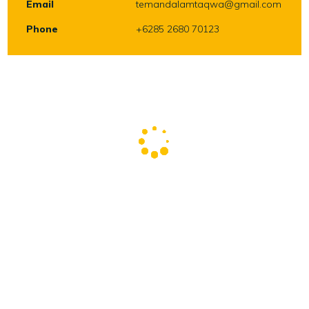
Email
temandalamtaqwa@gmail.com
Phone
+6285 2680 70123