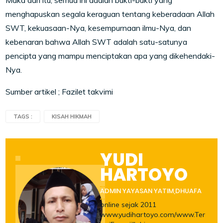
Maka dari itu, semua ini adalah bukti-bukti yang
menghapuskan segala keraguan tentang keberadaan Allah
SWT, kekuasaan-Nya, kesempurnaan ilmu-Nya, dan
kebenaran bahwa Allah SWT adalah satu-satunya
pencipta yang mampu menciptakan apa yang dikehendaki-
Nya.
Sumber artikel ; Fazilet takvimi
TAGS :
KISAH HIKMAH
YUDI
HARTOYO
ADMIN YAYASAN YATIM,DHUAFA
online sejak 2011
www.yudihartoyo.com/www.Ter