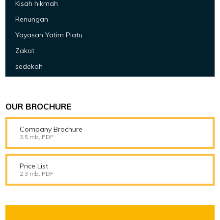
Kisah hikmah
Renungan
Yayasan Yatim Piatu
Zakat
sedekah
OUR BROCHURE
Company Brochure
3.5 mb, PDF
Price List
2.3 mb, PDF