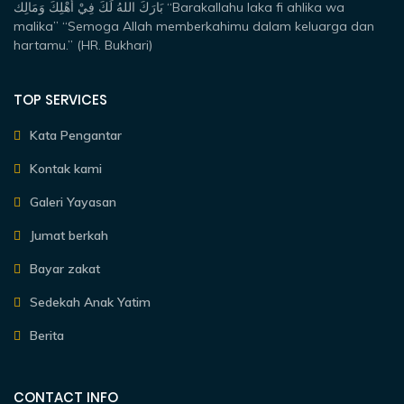
بَارَكَ اللهُ لَكَ فِيْ أَهْلِكَ وَمَالِك “Barakallahu laka fi ahlika wa
malika” “Semoga Allah memberkahimu dalam keluarga dan
hartamu.” (HR. Bukhari)
TOP SERVICES
Kata Pengantar
Kontak kami
Galeri Yayasan
Jumat berkah
Bayar zakat
Sedekah Anak Yatim
Berita
CONTACT INFO