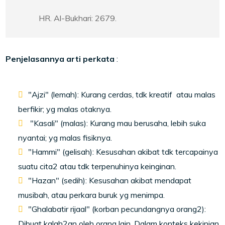
HR. Al-Bukhari: 2679.
Penjelasannya arti perkata
:
"Ajzi" (lemah): Kurang cerdas, tdk kreatif atau malas
berfikir; yg malas otaknya.
"Kasali" (malas): Kurang mau berusaha, lebih suka
nyantai; yg malas fisiknya.
"Hammi" (gelisah): Kesusahan akibat tdk tercapainya
suatu cita2 atau tdk terpenuhinya keinginan.
"Hazan" (sedih): Kesusahan akibat mendapat
musibah, atau perkara buruk yg menimpa.
"Ghalabatir rijaal" (korban pecundangnya orang2):
Dibuat kalah2an oleh orang lain. Dalam konteks kekinian