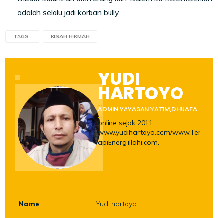
adalah selalu jadi korban bully.
TAGS :
KISAH HIKMAH
YUDI
HARTOYO
ADMIN YAYASAN YATIM,DHUAFA
online sejak 2011
www.yudihartoyo.com/www.Ter
apiEnergiillahi.com,
Name
Yudi hartoyo