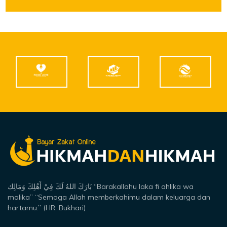
بَارَكَ اللهُ لَكَ فِيْ أَهْلِكَ وَمَالِك “Barakallahu laka fi ahlika wa
malika” “Semoga Allah memberkahimu dalam keluarga dan
hartamu.” (HR. Bukhari)