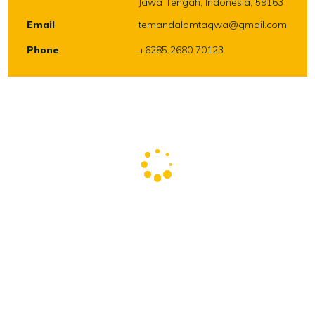
Jawa Tengah, Indonesia, 59163
Email
temandalamtaqwa@gmail.com
Phone
+6285 2680 70123