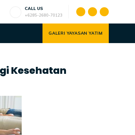
CALL US
+6285-2680-70123
GALERI YAYASAN YATIM
gi Kesehatan