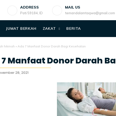
ADDRESS
MAIL US
Pati 59184, ID
temandalamtaqwa@gmail.com
JUMAT BERKAH
ZAKAT
BERITA
ah hikmah
»
Ada 7 Manfaat Donor Darah Bagi Kesehatan
 7 Manfaat Donor Darah Ba
ovember 28, 2021