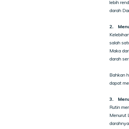
lebih re
darah Da
2. Menu
Kelebihan
salah sat
Maka dari
darah ser
Bahkan ha
dapat men
3. Menu
Rutin me
Menurut L
darahnya.