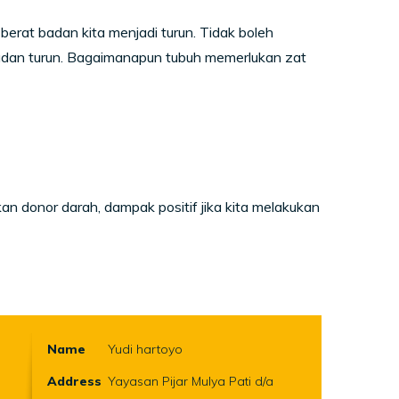
erat badan kita menjadi turun. Tidak boleh
adan turun. Bagaimanapun tubuh memerlukan zat
 donor darah, dampak positif jika kita melakukan
Name
Yudi hartoyo
Address
Yayasan Pijar Mulya Pati d/a