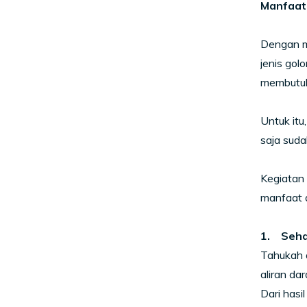
Manfaat
Dengan m
jenis gol
membutu
Untuk itu
saja sud
Kegiatan 
manfaat d
1. Seha
Tahukah 
aliran da
Dari hasi