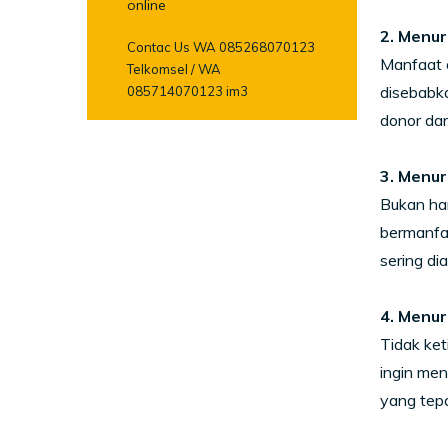
online
2. Menur
Contac Us WA 085268070123
Manfaat d
Telkomsel / WA
disebabka
085714070123 im3
donor dar
3. Menur
Bukan han
bermanfaa
sering di
4. Menu
Tidak ket
ingin men
yang tepa