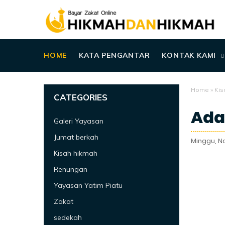
HOME
KATA PENGANTAR
KONTAK KAMI
Home
»
Kis
CATEGORIES
Ada
Galeri Yayasan
Jumat berkah
Minggu, N
Kisah hikmah
Renungan
Yayasan Yatim Piatu
Zakat
sedekah