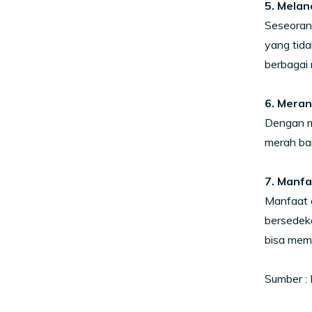
5. Melan
Seseorang
yang tida
berbagai
6. Meran
Dengan m
merah bar
7. Manfa
Manfaat d
bersedeka
bisa mem
Sumber :