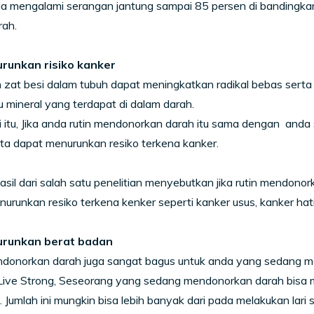
nda mengalami serangan jantung sampai 85 persen di bandingk
rah.
runkan risiko kanker
 zat besi dalam tubuh dapat meningkatkan radikal bebas serta
u mineral yang terdapat di dalam darah.
 itu, Jika anda rutin mendonorkan darah itu sama dengan and
ta dapat menurunkan resiko terkena kanker.
sil dari salah satu penelitian menyebutkan jika rutin mendono
urunkan resiko terkena kenker seperti kanker usus, kanker hati
runkan berat badan
ndonorkan darah juga sangat bagus untuk anda yang sedang m
ive Strong, Seseorang yang sedang mendonorkan darah bisa mem
 Jumlah ini mungkin bisa lebih banyak dari pada melakukan lari