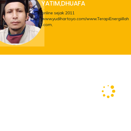
YATIM,DHUAFA
online sejak 2011
www.yudihartoyo.com/www.TerapiEnergiillah
i.com,