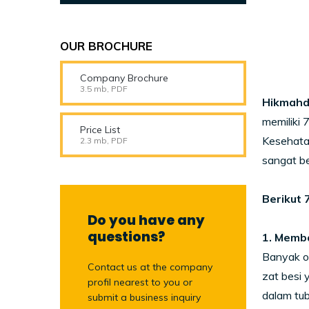
OUR BROCHURE
Company Brochure
3.5 mb, PDF
Hikmahd
memiliki 
Price List
Kesehata
2.3 mb, PDF
sangat be
Berikut 
Do you have any
questions?
1. Memb
Banyak or
Contact us at the company
zat besi 
profil nearest to you or
dalam tub
submit a business inquiry