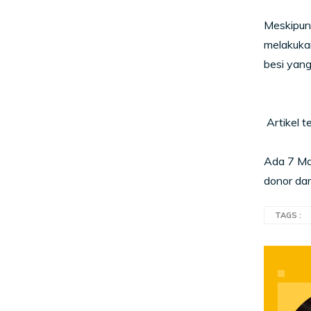
Meskipun 
melakuka
besi yang
Artikel te
Ada 7 Man
donor da
TAGS :