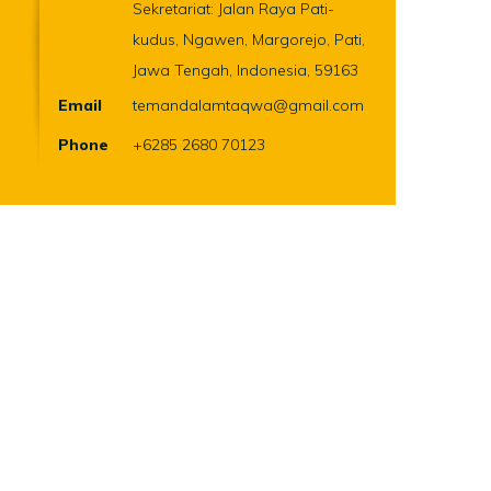
Sekretariat: Jalan Raya Pati-
kudus, Ngawen, Margorejo, Pati,
Jawa Tengah, Indonesia, 59163
Email
temandalamtaqwa@gmail.com
Phone
+6285 2680 70123