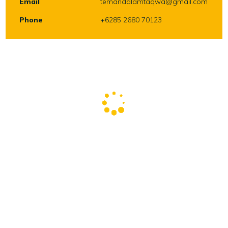
Email
temandalamtaqwa@gmail.com
Phone
+6285 2680 70123