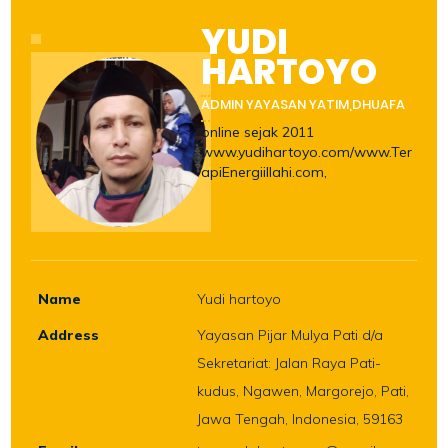
YUDI
HARTOYO
ADMIN YAYASAN YATIM,DHUAFA
online sejak 2011
www.yudihartoyo.com/www.Ter
apiEnergiillahi.com,
Name
Yudi hartoyo
Address
Yayasan Pijar Mulya Pati d/a
Sekretariat: Jalan Raya Pati-
kudus, Ngawen, Margorejo, Pati,
Jawa Tengah, Indonesia, 59163