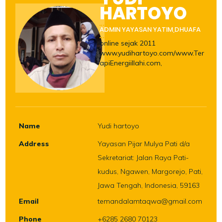
HARTOYO
ADMIN YAYASAN YATIM,DHUAFA
online sejak 2011
www.yudihartoyo.com/www.Ter
apiEnergiillahi.com,
Name
Yudi hartoyo
Address
Yayasan Pijar Mulya Pati d/a
Sekretariat: Jalan Raya Pati-
kudus, Ngawen, Margorejo, Pati,
Jawa Tengah, Indonesia, 59163
Email
temandalamtaqwa@gmail.com
Phone
+6285 2680 70123