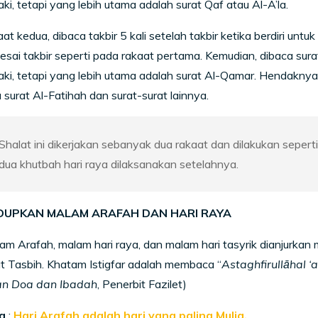
ki, tetapi yang lebih utama adalah surat Qaf atau Al-A’la.
at kedua, dibaca takbir 5 kali setelah takbir ketika berdiri u
lesai takbir seperti pada rakaat pertama. Kemudian, dibaca sur
aki, tetapi yang lebih utama adalah surat Al-Qamar. Hendak
urat Al-Fatihah dan surat-surat lainnya.
Shalat ini dikerjakan sebanyak dua rakaat dan dilakukan seperti
dua khutbah hari raya dilaksanakan setelahnya.
DUPKAN MALAM ARAFAH DAN HARI RAYA
m Arafah, malam hari raya, dan malam hari tasyrik dianjurkan
t Tasbih. Khatam Istigfar adalah membaca “
Astaghfirullāhal ‘
n Doa dan Ibadah
, Penerbit Fazilet)
a
:
Hari Arafah adalah hari yang paling Mulia.