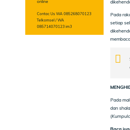
online
dikehenda
Contac Us WA 085268070123
Pada raka
Telkomsel / WA
setiap se
085714070123 im3
dikehend
membaca s
MENGHI
Pada mala
dan shala
(
Kumpula
Baca jug