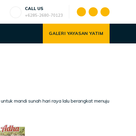
CALL US
+6285-2680-70123
GALERI YAYASAN YATIM
n untuk mandi sunah hari raya lalu berangkat menuju