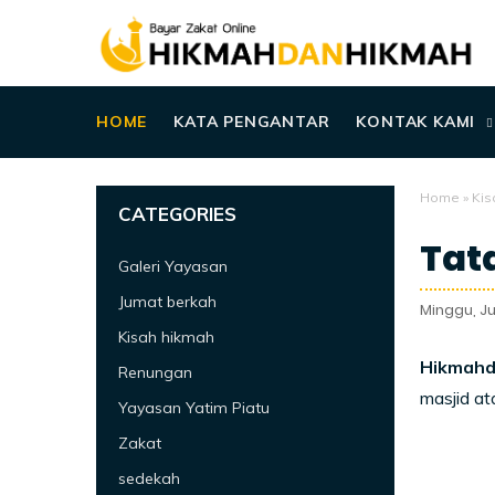
HOME
KATA PENGANTAR
KONTAK KAMI
Home
»
Kis
CATEGORIES
Tata
Galeri Yayasan
Jumat berkah
Minggu, Jul
Kisah hikmah
Hikmahd
Renungan
masjid a
Yayasan Yatim Piatu
Zakat
sedekah