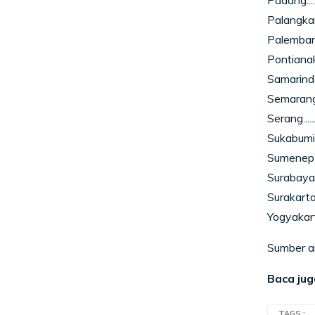
Padang.......
Palangkara
Palembang..
Pontianak...
Samarinda..
Semarang...
Serang.......
Sukabumi....
Sumenep.....
Surabaya....
Surakarta...
Yogyakarta.
Sumber art
Baca jug
TAGS :