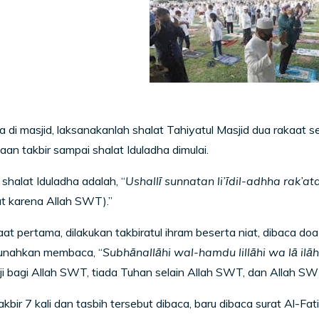
ba di masjid, laksanakanlah shalat Tahiyatul Masjid dua rakaat
aan takbir sampai shalat Iduladha dimulai.
 shalat Iduladha adalah, “
Ushallī sunnatan li’īdil-adhha rak’atain
t karena Allah SWT).”
t pertama, dilakukan takbiratul ihram beserta niat, dibaca doa if
sunahkan membaca, “
Subhānallāhi wal-hamdu lillāhi wa lā ilāh
ji bagi Allah SWT, tiada Tuhan selain Allah SWT, dan Allah S
akbir 7 kali dan tasbih tersebut dibaca, baru dibaca surat Al-Fa