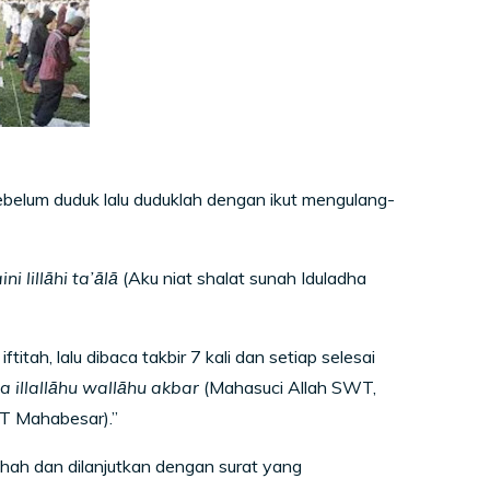
 sebelum duduk lalu duduklah dengan ikut mengulang-
i lillāhi ta’ālā
(Aku niat shalat sunah Iduladha
titah, lalu dibaca takbir 7 kali dan setiap selesai
a illallāhu wallāhu akbar
(Mahasuci Allah SWT,
WT Mahabesar).”
tihah dan dilanjutkan dengan surat yang