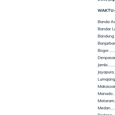
WAKTU-
Banda Aceh
Bandar L
Bandung.....
Banjarbaru..
Bogor.........
Denpasar....
Jambi.........
Jayapura....
Lumajang....
Makassar....
Manado......
Mataram.....
Medan........