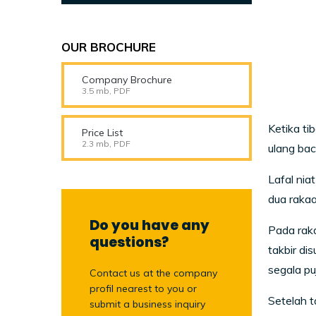
OUR BROCHURE
Company Brochure
3.5 mb, PDF
Ketika ti
Price List
2.3 mb, PDF
ulang bac
Lafal niat
dua rakaa
Do you have any
Pada rakaa
questions?
takbir di
segala pu
Contact us at the company
profil nearest to you or
Setelah t
submit a business inquiry