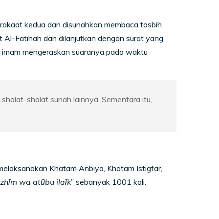
ntuk rakaat kedua dan disunahkan membaca tasbih
at Al-Fatihah dan dilanjutkan dengan surat yang
nya imam mengeraskan suaranya pada waktu
 shalat-shalat sunah lainnya. Sementara itu,
 melaksanakan Khatam Anbiya, Khatam Istigfar,
azhīm wa atūbu ilaīk
” sebanyak 1001 kali.