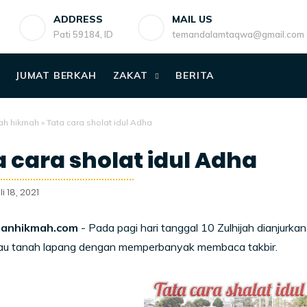
ADDRESS
MAIL US
Pati 59184, ID
temandalamtaqwa@gmail.com
JUMAT BERKAH
ZAKAT
BERITA
ah hikmah
»
Tata cara sholat idul Adha
 cara sholat idul Adha
i 18, 2021
anhikmah.com
- Pada pagi hari tanggal 10 Zulhijah dianjurka
tau tanah lapang dengan memperbanyak membaca takbir.