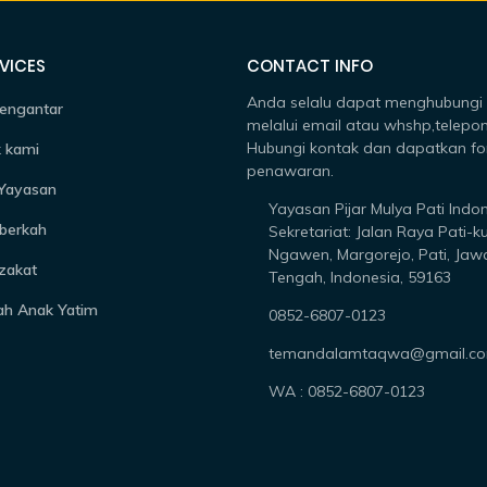
VICES
CONTACT INFO
Anda selalu dapat menghubungi
engantar
melalui email atau whshp,telepon
Hubungi kontak dan dapatkan fo
 kami
penawaran.
 Yayasan
Yayasan Pijar Mulya Pati Indo
berkah
Sekretariat: Jalan Raya Pati-k
Ngawen, Margorejo, Pati, Jaw
zakat
Tengah, Indonesia, 59163
ah Anak Yatim
0852-6807-0123
temandalamtaqwa@gmail.c
WA : 0852-6807-0123