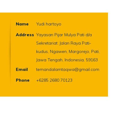
Name
Yudi hartoyo
Address
Yayasan Pijar Mulya Pati d/a
Sekretariat: Jalan Raya Pati-
kudus, Ngawen, Margorejo, Pati,
Jawa Tengah, Indonesia, 59163
Email
temandalamtaqwa@gmail.com
Phone
+6285 2680 70123