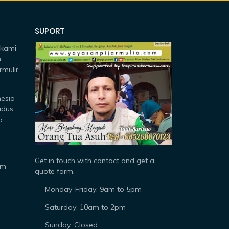
SUPORT
 kami
.
rmulir
nesia
udus,
a
Get in touch with contact and get a
om
quote form.
Monday-Friday: 9am to 5pm
Saturday: 10am to 2pm
Sunday: Closed