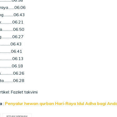
............06.58
ya........06.06
...........06.43
...........06.21
............06.50
...........06.27
............06.43
..........06.41
...........06.13
...........06.18
.............06.26
...........06.28
ikel: Fazilet takvimi
a
:
Penyalur hewan qurban Hari-Raya Idul Adha bagi Anda
KISAH HIKMAH