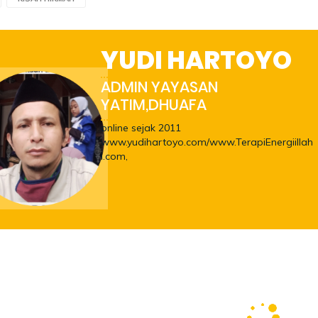
YUDI HARTOYO
ADMIN YAYASAN
YATIM,DHUAFA
online sejak 2011
www.yudihartoyo.com/www.TerapiEnergiillah
i.com,