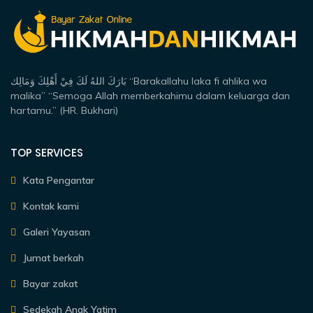
بَارَكَ اللهُ لَكَ فِيْ أَهْلِكَ وَمَالِك “Barakallahu laka fi ahlika wa
malika” “Semoga Allah memberkahimu dalam keluarga dan
hartamu.” (HR. Bukhari)
TOP SERVICES
Kata Pengantar
Kontak kami
Galeri Yayasan
Jumat berkah
Bayar zakat
Sedekah Anak Yatim