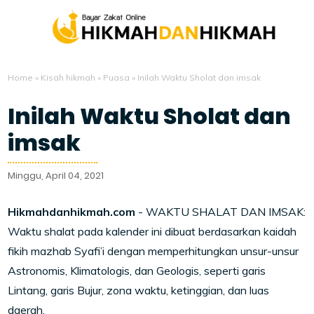
Home
»
Kisah hikmah
»
Puasa
»
Inilah Waktu Sholat dan imsak
Inilah Waktu Sholat dan
imsak
Minggu, April 04, 2021
Hikmahdanhikmah.com
- WAKTU SHALAT DAN IMSAK:
Waktu shalat pada kalender ini dibuat berdasarkan kaidah
fikih mazhab Syafi’i dengan memperhitungkan unsur-unsur
Astronomis, Klimatologis, dan Geologis, seperti garis
Lintang, garis Bujur, zona waktu, ketinggian, dan luas
daerah.