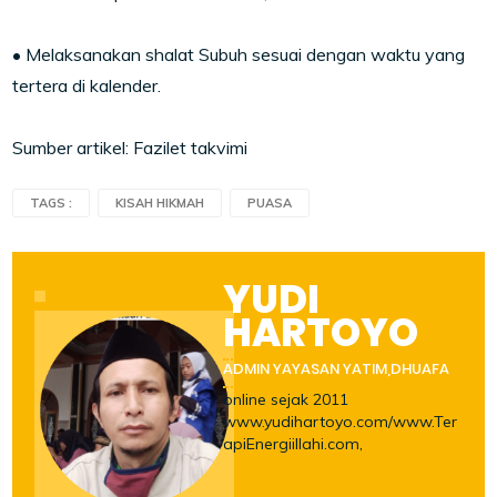
• Melaksanakan shalat Subuh sesuai dengan waktu yang
tertera di kalender.
Sumber artikel: Fazilet takvimi
TAGS :
KISAH HIKMAH
PUASA
YUDI
HARTOYO
ADMIN YAYASAN YATIM,DHUAFA
online sejak 2011
www.yudihartoyo.com/www.Ter
apiEnergiillahi.com,