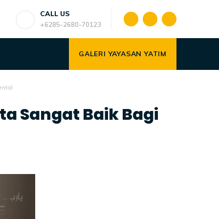
CALL US
+6285-2680-70123
GALERI YAYASAN YATIM
ental
ta Sangat Baik Bagi