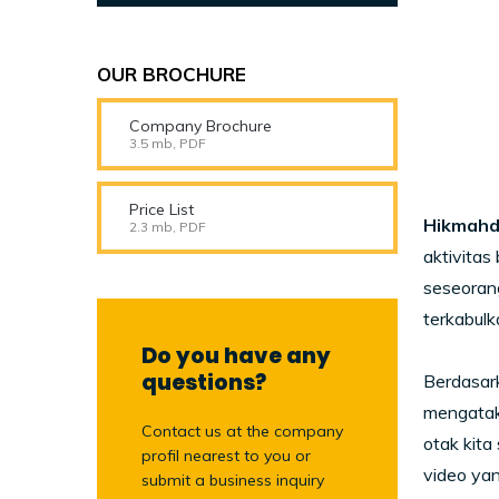
OUR BROCHURE
Company Brochure
3.5 mb, PDF
Price List
Hikmahd
2.3 mb, PDF
aktivitas
seseorang
terkabulk
Do you have any
questions?
Berdasark
mengatak
Contact us at the company
otak kita
profil nearest to you or
video yan
submit a business inquiry