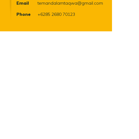
Email
temandalamtaqwa@gmail.com
Phone
+6285 2680 70123