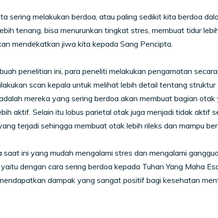
ita sering melakukan berdoa, atau paling sedikit kita berdoa d
lebih tenang, bisa menurunkan tingkat stres, membuat tidur lebi
kan mendekatkan jiwa kita kepada Sang Pencipta.
uah penelitian ini, para peneliti melakukan pengamatan secar
lakukan scan kepala untuk melihat lebih detail tentang struktur
 adalah mereka yang sering berdoa akan membuat bagian otak
ebih aktif. Selain itu lobus parietal otak juga menjadi tidak a
ang terjadi sehingga membuat otak lebih rileks dan mampu berfik
 saat ini yang mudah mengalami stres dan mengalami gangguan
 yaitu dengan cara sering berdoa kepada Tuhan Yang Maha Esa
 mendapatkan dampak yang sangat positif bagi kesehatan menta