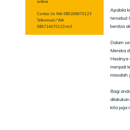
online
Apabila k
Contac Us WA 085268070123
tersebut 
Telkomsel / WA
berdoa a
085714070123 im3
Dalam seb
Mereka di
Hasilnya
menjadi l
masalah y
Bagi anda
dilakukan
kita juga