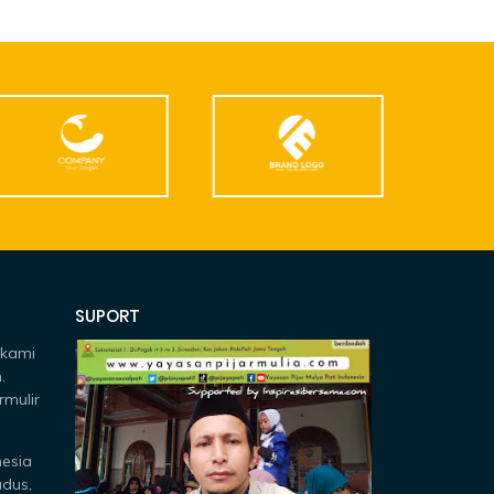
SUPORT
 kami
.
rmulir
nesia
udus,