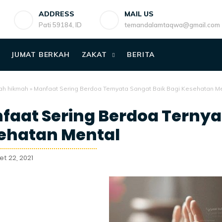
ADDRESS
MAIL US
Pati 59184, ID
temandalamtaqwa@gmail.com
JUMAT BERKAH
ZAKAT
BERITA
ah hikmah
»
Manfaat Sering Berdoa Ternyata Sangat Baik Bagi Kesehatan M
faat Sering Berdoa Ternya
ehatan Mental
et 22, 2021