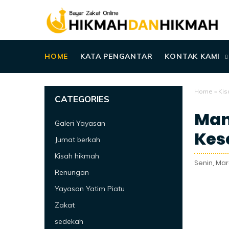
HOME
KATA PENGANTAR
KONTAK KAMI
Home
»
Kis
CATEGORIES
Man
Galeri Yayasan
Kes
Jumat berkah
Kisah hikmah
Senin, Mar
Renungan
Yayasan Yatim Piatu
Zakat
sedekah