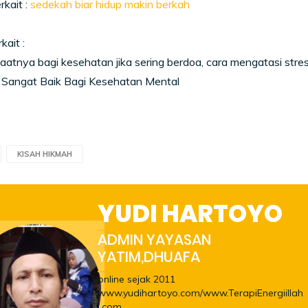
rkait :
sedekah biar hidup makin berkah
kait :
atnya bagi kesehatan jika sering berdoa, cara mengatasi str
 Sangat Baik Bagi Kesehatan Mental
KISAH HIKMAH
YUDI HARTOYO
ADMIN YAYASAN
YATIM,DHUAFA
online sejak 2011
www.yudihartoyo.com/www.TerapiEnergiillah
i.com,