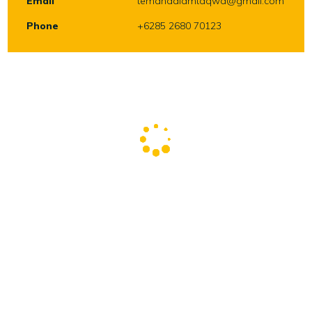
Email
temandalamtaqwa@gmail.com
Phone
+6285 2680 70123