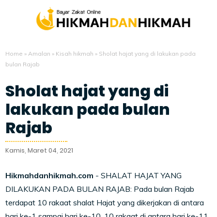
Home
»
Amalan
»
Kisah hikmah
»
Sholat hajat yang di lakukan pada
bulan Rajab
Sholat hajat yang di
lakukan pada bulan
Rajab
Kamis, Maret 04, 2021
Hikmahdanhikmah.com
- SHALAT HAJAT YANG
DILAKUKAN PADA BULAN RAJAB: Pada bulan Rajab
terdapat 10 rakaat shalat Hajat yang dikerjakan di antara
hari ke-1 sampai hari ke-10, 10 rakaat di antara hari ke-11