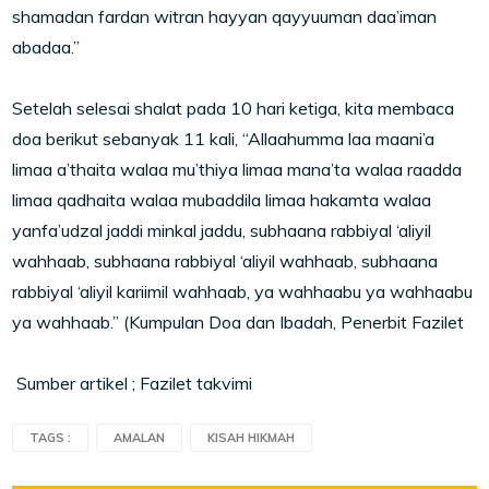
shamadan fardan witran hayyan qayyuuman daa’iman
abadaa.”
Setelah selesai shalat pada 10 hari ketiga, kita membaca
doa berikut sebanyak 11 kali, “Allaahumma laa maani’a
limaa a’thaita walaa mu’thiya limaa mana’ta walaa raadda
limaa qadhaita walaa mubaddila limaa hakamta walaa
yanfa’udzal jaddi minkal jaddu, subhaana rabbiyal ‘aliyil
wahhaab, subhaana rabbiyal ‘aliyil wahhaab, subhaana
rabbiyal ‘aliyil kariimil wahhaab, ya wahhaabu ya wahhaabu
ya wahhaab.” (Kumpulan Doa dan Ibadah, Penerbit Fazilet
Sumber artikel ; Fazilet takvimi
TAGS :
AMALAN
KISAH HIKMAH