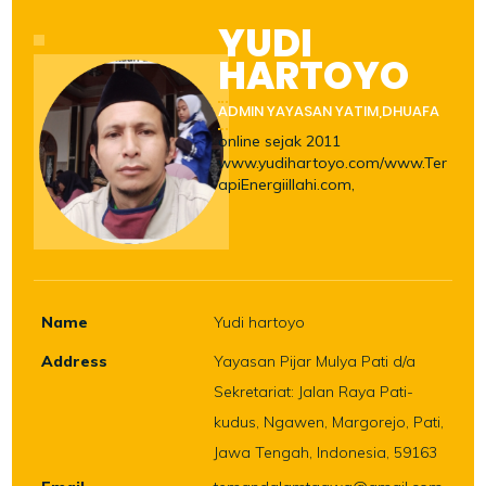
YUDI
HARTOYO
ADMIN YAYASAN YATIM,DHUAFA
online sejak 2011
www.yudihartoyo.com/www.Ter
apiEnergiillahi.com,
Name
Yudi hartoyo
Address
Yayasan Pijar Mulya Pati d/a
Sekretariat: Jalan Raya Pati-
kudus, Ngawen, Margorejo, Pati,
Jawa Tengah, Indonesia, 59163