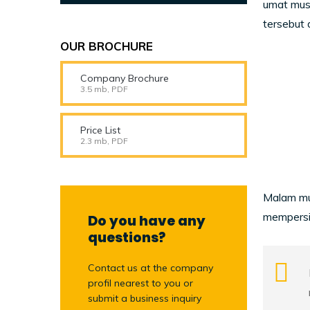
umat mus
tersebut 
OUR BROCHURE
Company Brochure
3.5 mb, PDF
Price List
2.3 mb, PDF
Malam mu
mempersi
Do you have any
questions?
Contact us at the company
profil nearest to you or
submit a business inquiry