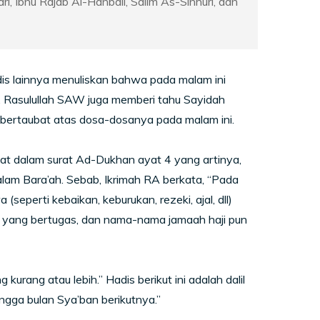
ri, Ibnu Rajab Al-Hanbali, Salim As-Sinhuri, dan
is lainnya menuliskan bahwa pada malam ini
u, Rasulullah SAW juga memberi tahu Sayidah
ertaubat atas dosa-dosanya pada malam ini.
apat dalam surat Ad-Dukhan ayat 4 yang artinya,
lam Bara’ah. Sebab, Ikrimah RA berkata, “Pada
seperti kebaikan, keburukan, rezeki, ajal, dll)
kat yang bertugas, dan nama-nama jamaah haji pun
kurang atau lebih.” Hadis berikut ini adalah dalil
ingga bulan Sya’ban berikutnya.”