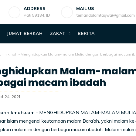
ADDRESS
MAIL US
Pati 59184, ID
temandalamtaqwa@gmail.com
JUMAT BERKAH
ZAKAT
BERITA
ah hikmah
»
Menghidupkan Malam-malam Mulia dengan berbagai macam i
ghidupkan Malam-malam 
bagai macam ibadah
t 24, 2021
anhikmah.com
- MENGHIDUPKAN MALAM-MALAM MULIA: Terd
ar Islam mengenai keutamaan malam Bara’ah, yakni malam ke-1
pkan malam ini dengan berbagai macam ibadah. Malam-malam mu