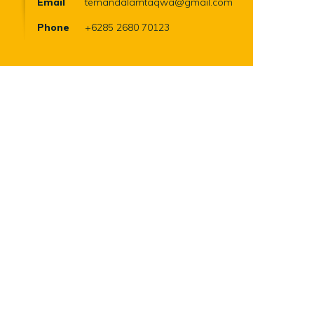
Email
temandalamtaqwa@gmail.com
Phone
+6285 2680 70123