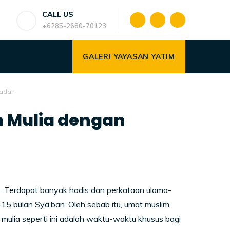
CALL US
+6285-2680-70123
GALERI YAYASAN YATIM
badah
Mulia dengan
apat banyak hadis dan perkataan ulama-
5 bulan Sya’ban. Oleh sebab itu, umat muslim
lia seperti ini adalah waktu-waktu khusus bagi