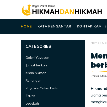
HOME
KATA PENGANTAR
KONTAK KAMI
Home
»
Kis
CATEGORIES
Men
Galeri Yayasan
ber
Jumat berkah
Kisah hikmah
Rabu, Mare
Renungan
Yayasan Yatim Piatu
Hikmahd
ulama bes
Zakat
menghidu
sedekah