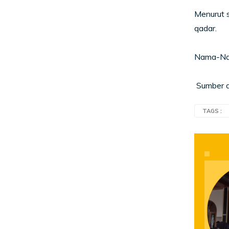
Menurut s
qadar.
Nama-Nama
Sumber ar
TAGS :