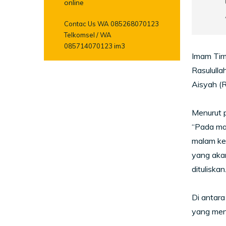
online
Contac Us WA 085268070123
Telkomsel / WA
085714070123 im3
Imam Tir
Rasululla
Aisyah (
Menurut p
“Pada mal
malam ke-
yang akan
dituliskan
Di antara
yang meng