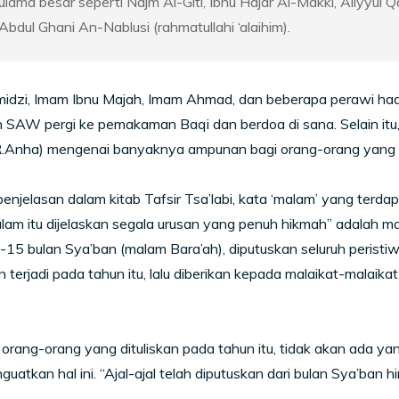
ulama besar seperti Najm Al-Giti, Ibnu Hajar Al-Makki, Aliyyul Qa
Abdul Ghani An-Nablusi (rahmatullahi ‘alaihim).
midzi, Imam Ibnu Majah, Imam Ahmad, dan beberapa perawi had
h SAW pergi ke pemakaman Baqi dan berdoa di sana. Selain it
R.Anha) mengenai banyaknya ampunan bagi orang-orang yang b
enjelasan dalam kitab Tafsir Tsa’labi, kata ‘malam’ yang terd
am itu dijelaskan segala urusan yang penuh hikmah” adalah ma
15 bulan Sya’ban (malam Bara’ah), diputuskan seluruh peristiwa (
 terjadi pada tahun itu, lalu diberikan kepada malaikat-malai
.
 orang-orang yang dituliskan pada tahun itu, tidak akan ada yang 
uatkan hal ini. “Ajal-ajal telah diputuskan dari bulan Sya’ban h