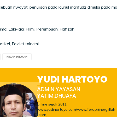
ebuah riwayat, penulisan pada lauhul mahfudz dimulai pada mal
: Laki-laki: Hilmi, Perempuan: Hafizah
tikel; Fazilet takvimi
KISAH HIKMAH
YUDI HARTOYO
ADMIN YAYASAN
YATIM,DHUAFA
online sejak 2011
www.yudihartoyo.com/www.TerapiEnergiillah
i.com,