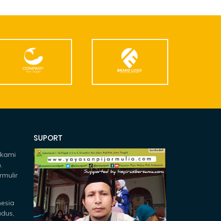
SUPORT
 kami
.
rmulir
nesia
udus,