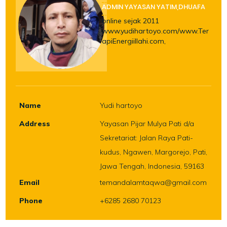
ADMIN YAYASAN YATIM,DHUAFA
online sejak 2011
www.yudihartoyo.com/www.Ter
apiEnergiillahi.com,
Name
Yudi hartoyo
Address
Yayasan Pijar Mulya Pati d/a
Sekretariat: Jalan Raya Pati-
kudus, Ngawen, Margorejo, Pati,
Jawa Tengah, Indonesia, 59163
Email
temandalamtaqwa@gmail.com
Phone
+6285 2680 70123