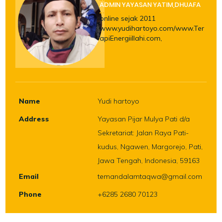
ADMIN YAYASAN YATIM,DHUAFA
online sejak 2011
www.yudihartoyo.com/www.Ter
apiEnergiillahi.com,
Name
Yudi hartoyo
Address
Yayasan Pijar Mulya Pati d/a
Sekretariat: Jalan Raya Pati-
kudus, Ngawen, Margorejo, Pati,
Jawa Tengah, Indonesia, 59163
Email
temandalamtaqwa@gmail.com
Phone
+6285 2680 70123