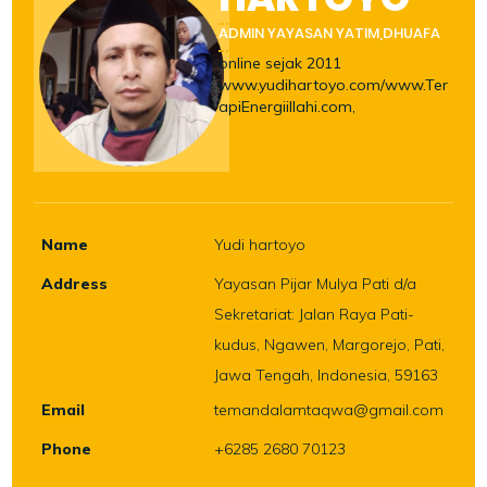
ADMIN YAYASAN YATIM,DHUAFA
online sejak 2011
www.yudihartoyo.com/www.Ter
apiEnergiillahi.com,
Name
Yudi hartoyo
Address
Yayasan Pijar Mulya Pati d/a
Sekretariat: Jalan Raya Pati-
kudus, Ngawen, Margorejo, Pati,
Jawa Tengah, Indonesia, 59163
Email
temandalamtaqwa@gmail.com
Phone
+6285 2680 70123