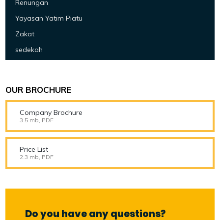
Renungan
Yayasan Yatim Piatu
Zakat
sedekah
OUR BROCHURE
Company Brochure
3.5 mb, PDF
Price List
2.3 mb, PDF
Do you have any questions?