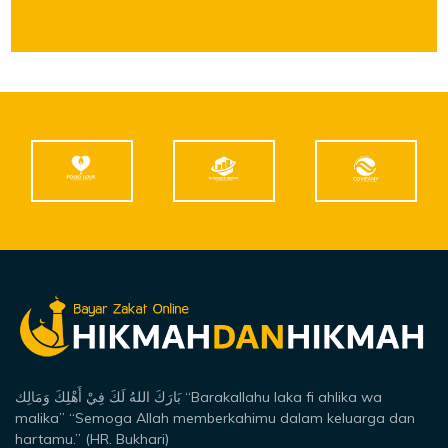
بَارَكَ اللهُ لَكَ فِيْ أَهْلِكَ وَمَالِك “Barakallahu laka fi ahlika wa
malika” “Semoga Allah memberkahimu dalam keluarga dan
hartamu.” (HR. Bukhari)