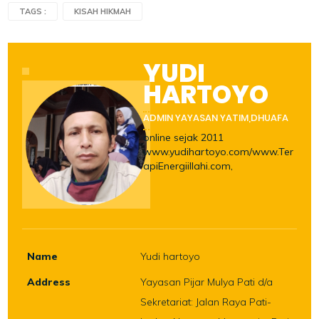
TAGS :
KISAH HIKMAH
YUDI
HARTOYO
ADMIN YAYASAN YATIM,DHUAFA
online sejak 2011
www.yudihartoyo.com/www.Ter
apiEnergiillahi.com,
Name
Yudi hartoyo
Address
Yayasan Pijar Mulya Pati d/a
Sekretariat: Jalan Raya Pati-