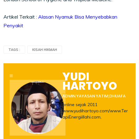
Artikel Terkait :
Alasan Nyamuk Bisa Menyebabkan
Penyakit
TAGS :
KISAH HIKMAH
YUDI
HARTOYO
ADMIN YAYASAN YATIM,DHUAFA
online sejak 2011
www.yudihartoyo.com/www.Ter
apiEnergiillahi.com,