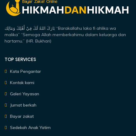
بَارَكَ اللهُ لَكَ فِيْ أَهْلِكَ وَمَالِك “Barakallahu laka fi ahlika wa
malika” “Semoga Allah memberkahimu dalam keluarga dan
hartamu.” (HR. Bukhari)
TOP SERVICES
Kata Pengantar
Kontak kami
Galeri Yayasan
Jumat berkah
Bayar zakat
Sedekah Anak Yatim