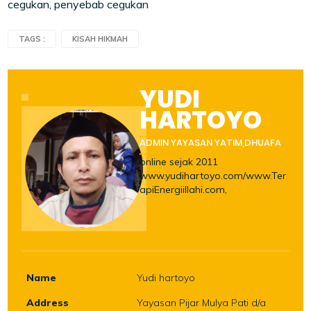
cegukan, penyebab cegukan
TAGS :
KISAH HIKMAH
YUDI
HARTOYO
ADMIN YAYASAN YATIM,DHUAFA
online sejak 2011
www.yudihartoyo.com/www.Ter
apiEnergiillahi.com,
Name
Yudi hartoyo
Address
Yayasan Pijar Mulya Pati d/a