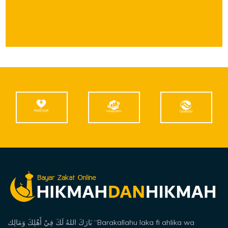
بَارَكَ اللهُ لَكَ فِيْ أَهْلِكَ وَمَالِك “Barakallahu laka fi ahlika wa