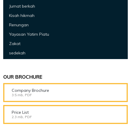
Jumat berkah
Kisah hikmah
Renungan
Yayasan Yatim Piatu
Zakat
sedekah
OUR BROCHURE
Company Brochure
3.5 mb, PDF
Price List
2.3 mb, PDF