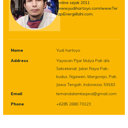
online sejak 2011
www.yudihartoyo.com/www.Ter
apiEnergiillahi.com,
Name
Yudi hartoyo
Address
Yayasan Pijar Mulya Pati d/a
Sekretariat: Jalan Raya Pati-
kudus, Ngawen, Margorejo, Pati,
Jawa Tengah, Indonesia, 59163
Email
temandalamtaqwa@gmail.com
Phone
+6285 2680 70123