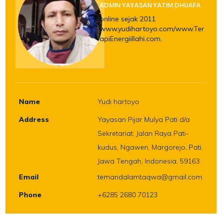
ADMIN YAYASAN YATIM,DHUAFA
online sejak 2011
www.yudihartoyo.com/www.Ter
apiEnergiillahi.com,
Name
Yudi hartoyo
Address
Yayasan Pijar Mulya Pati d/a
Sekretariat: Jalan Raya Pati-
kudus, Ngawen, Margorejo, Pati,
Jawa Tengah, Indonesia, 59163
Email
temandalamtaqwa@gmail.com
Phone
+6285 2680 70123