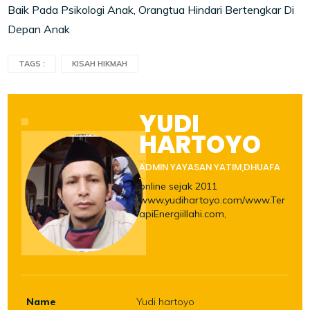
Baik Pada Psikologi Anak, Orangtua Hindari Bertengkar Di
Depan Anak
TAGS :
KISAH HIKMAH
YUDI
HARTOYO
ADMIN YAYASAN YATIM,DHUAFA
online sejak 2011
www.yudihartoyo.com/www.Ter
apiEnergiillahi.com,
Name
Yudi hartoyo