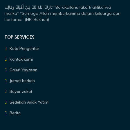
بَارَكَ اللهُ لَكَ فِيْ أَهْلِكَ وَمَالِك “Barakallahu laka fi ahlika wa
malika” “Semoga Allah memberkahimu dalam keluarga dan
hartamu.” (HR. Bukhari)
TOP SERVICES
Kata Pengantar
Kontak kami
Galeri Yayasan
Jumat berkah
Bayar zakat
Sedekah Anak Yatim
Berita