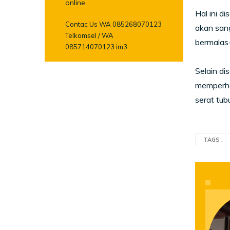
online
Hal ini d
Contac Us WA 085268070123
akan san
Telkomsel / WA
bermalas-
085714070123 im3
Selain di
memperha
serat tu
TAGS :