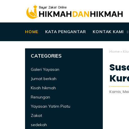
HOME
KATA PENGANTAR
KONTAK KAMI
Home
»
Kis
CATEGORIES
Sus
Galeri Yayasan
Kur
Jumat berkah
Kisah hikmah
Kamis, Mei 
Renungan
Yayasan Yatim Piatu
Zakat
sedekah