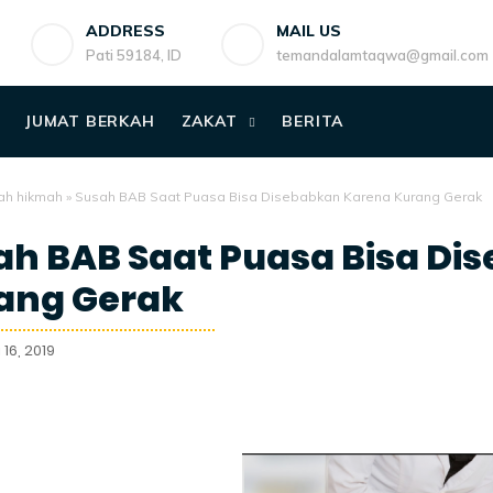
ADDRESS
MAIL US
Pati 59184, ID
temandalamtaqwa@gmail.com
JUMAT BERKAH
ZAKAT
BERITA
ah hikmah
»
Susah BAB Saat Puasa Bisa Disebabkan Karena Kurang Gerak
ah BAB Saat Puasa Bisa Di
ang Gerak
16, 2019