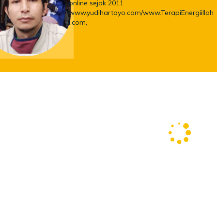
online sejak 2011
www.yudihartoyo.com/www.TerapiEnergiillah
i.com,