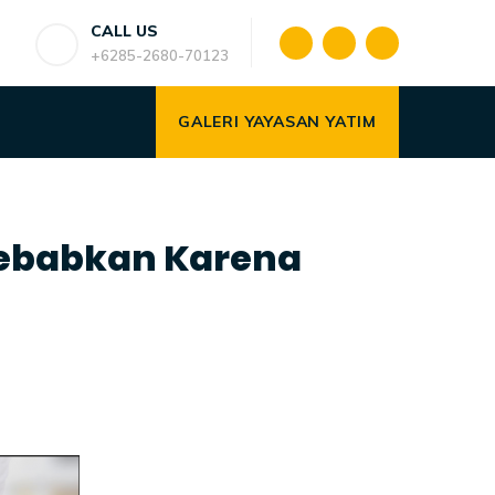
CALL US
+6285-2680-70123
GALERI YAYASAN YATIM
sebabkan Karena