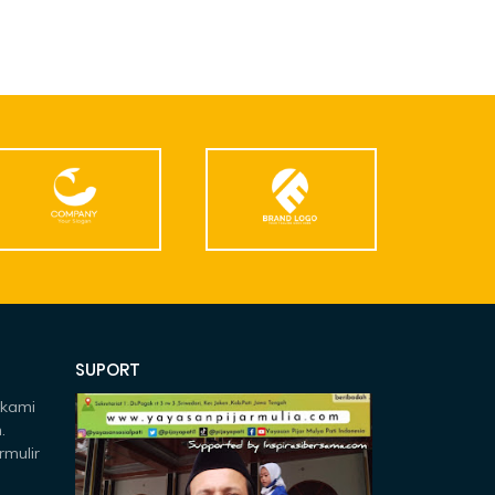
SUPORT
 kami
.
rmulir