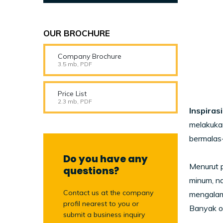
OUR BROCHURE
Company Brochure
3.5 mb, PDF
Price List
2.3 mb, PDF
Inspira
melakuka
bermalas
Do you have any
Menurut 
questions?
minum, na
Contact us at the company
mengalam
profil nearest to you or
Banyak o
submit a business inquiry