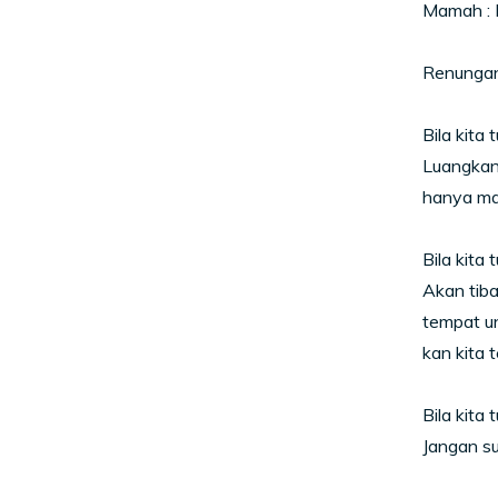
Mamah : K
Renungan 
Bila kita tu
Luangkan 
hanya ma
Bila kita tu
Akan tiba
tempat u
kan kita 
Bila kita tu
Jangan su