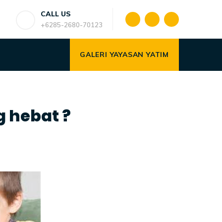
CALL US
+6285-2680-70123
GALERI YAYASAN YATIM
 hebat ?