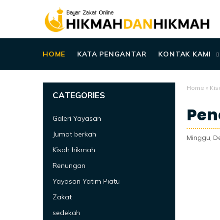
HOME
KATA PENGANTAR
KONTAK KAMI
Home
»
Kis
CATEGORIES
Pen
Galeri Yayasan
Jumat berkah
Minggu, D
Kisah hikmah
Renungan
Yayasan Yatim Piatu
Zakat
sedekah