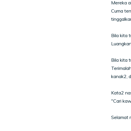
Mereka a
Cuma ten
tinggalka
Bila kita tu
Luangkan
Bila kita t
Terimalah
kanak2, d
Kata2 nasi
"Cari kaw
Selamat m