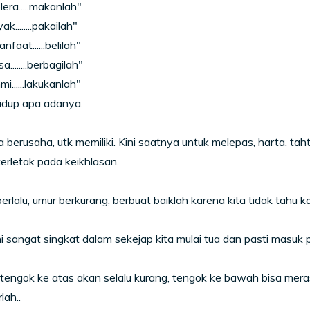
lera.....makanlah"
ak........pakailah"
nfaat......belilah"
a........berbagilah"
mi......lakukanlah"
idup apa adanya.
ta berusaha, utk memiliki. Kini saatnya untuk melepas, harta, ta
erletak pada keikhlasan.
berlalu, umur berkurang, berbuat baiklah karena kita tidak tahu k
ni sangat singkat dalam sekejap kita mulai tua dan pasti masuk p
tengok ke atas akan selalu kurang, tengok ke bawah bisa mera
lah..