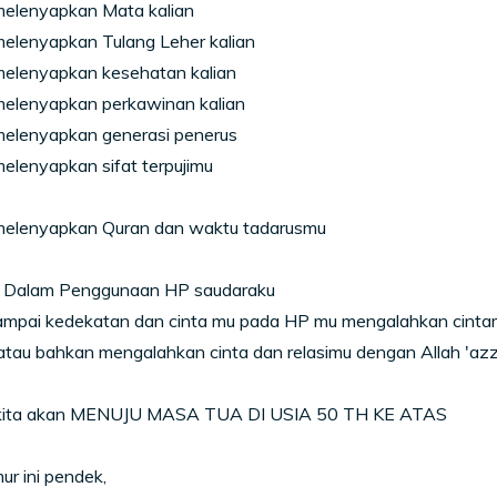
melenyapkan Mata kalian
melenyapkan Tulang Leher kalian
melenyapkan kesehatan kalian
melenyapkan perkawinan kalian
melenyapkan generasi penerus
elenyapkan sifat terpujimu
melenyapkan Quran dan waktu tadarusmu
h Dalam Penggunaan HP saudaraku
ampai kedekatan dan cinta mu pada HP mu mengalahkan cinta
 atau bahkan mengalahkan cinta dan relasimu dengan Allah 'azz
 kita akan MENUJU MASA TUA DI USIA 50 TH KE ATAS
ur ini pendek,