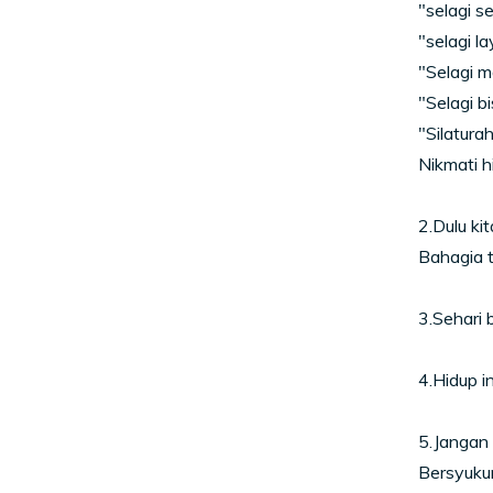
"selagi se
"selagi lay
"Selagi ma
"Selagi bis
"Silaturah
Nikmati h
2.Dulu ki
Bahagia t
3.Sehari 
4.Hidup i
5.Jangan 
Bersyukur