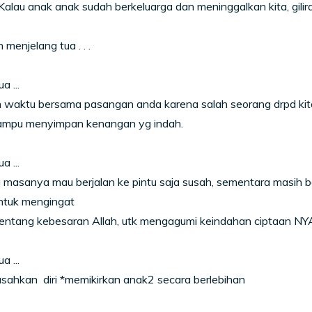
alau anak anak sudah berkeluarga dan meninggalkan kita, giliran k
menjelang tua . . .
a ...
waktu bersama pasangan anda karena salah seorang drpd kita 
mpu menyimpan kenangan yg indah.
a ...
 masanya mau berjalan ke pintu saja susah, sementara masih
ntuk mengingat
tentang kebesaran Allah, utk mengagumi keindahan ciptaan NY
a ...
sahkan diri *memikirkan anak2 secara berlebihan