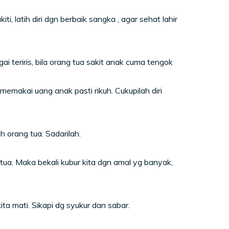
, latih diri dgn berbaik sangka , agar sehat lahir
gai teriris, bila orang tua sakit anak cuma tengok
emakai uang anak pasti rikuh. Cukupilah diri
 orang tua. Sadarilah.
ua. Maka bekali kubur kita dgn amal yg banyak,
ampai kita mati. Sikapi dg syukur dan sabar.