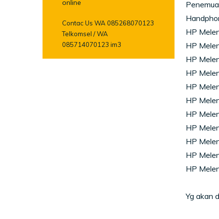
online
Penemuan 
Handpho
Contac Us WA 085268070123
HP Melen
Telkomsel / WA
085714070123 im3
HP Melen
HP Mele
HP Melen
HP Melen
HP Mele
HP Mele
HP Melen
HP Melen
HP Mele
HP Mele
Yg akan 