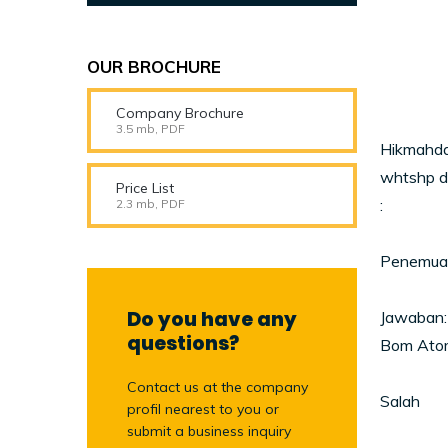
OUR BROCHURE
Company Brochure
3.5 mb, PDF
Hikmahda
whtshp d
Price List
:
2.3 mb, PDF
Penemuan
Do you have any
Jawaban:
questions?
Bom Ato
Contact us at the company
Salah
profil nearest to you or
submit a business inquiry