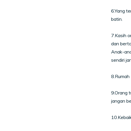
6.Yang te
batin.
7.Kasih o
dan bert
Anak-anak
sendiri j
8.Rumah o
9.Orang t
jangan b
10.Kebai