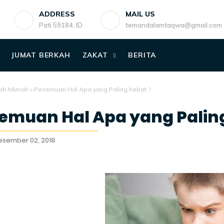
ADDRESS
MAIL US
Pati 59184, ID
temandalamtaqwa@gmail.com
JUMAT BERKAH
ZAKAT
BERITA
ah hikmah
»
Penemuan Hal Apa yang Paling hebat ?
emuan Hal Apa yang Paling
esember 02, 2018