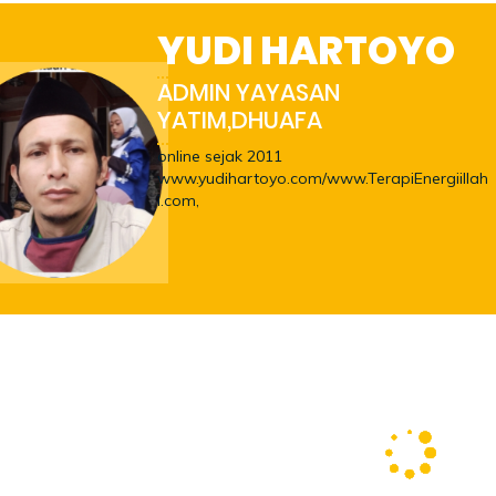
YUDI HARTOYO
ADMIN YAYASAN
YATIM,DHUAFA
online sejak 2011
www.yudihartoyo.com/www.TerapiEnergiillah
i.com,