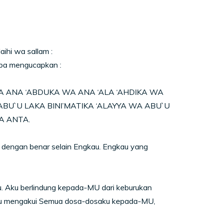
aihi wa sallam :
mba mengucapkan :
A ANA ‘ABDUKA WA ANA ‘ALA ‘AHDIKA WA
BU`U LAKA BINI’MATIKA ‘ALAYYA WA ABU`U
A ANTA.
i dengan benar selain Engkau. Engkau yang
 Aku berlindung kepada-MU dari keburukan
ku mengakui Semua dosa-dosaku kepada-MU,