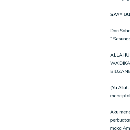
SAYYIDU
Dari Saha
“ Sesungg
ALLAHUM
WA’DIKA
BIDZANB
(Ya Allah
mencipta
Aku mene
perbuata
maka Amp