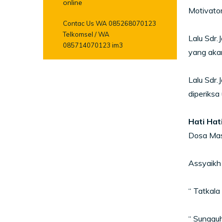
online
Motivator
Contac Us WA 085268070123
Telkomsel / WA
Lalu Sdr.
085714070123 im3
yang akan
Lalu Sdr
diperiksa
Hati Hat
Dosa Mas
Assyaikh 
“ Tatkala
“ Sunggu