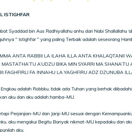
L ISTIGHFAR
bat Syaddad bin Aus Radhiyallahu anhu dari Nabi Shallallahu ‘al
uhnya " Istighfar " yang paling Terbaik adalah seseorang Ha
MA ANTA RABBII LA ILAHA ILLA ANTA KHALAQTANII W
 MASTATHA’TU A’UDZU BIKA MIN SYARRI MA SHANA’TU A
II FAGHFIRLI FA INNAHU LA YAGHFIRU ADZ DZUNUBA ILL
, Engkau adalah Robbku, tidak ada Tuhan yang berhak diibadah
kan aku dan aku adalah hamba-MU.
tapi Perjanjian-MU dan Janji-MU sesuai dengan Kemampuanku.
nku, aku mengakui Begitu Banyak nikmat-MU kepadaku dan a
unilah aku.