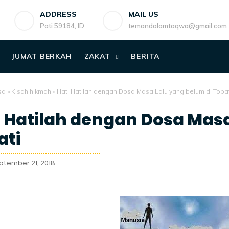
ADDRESS
MAIL US
Pati 59184, ID
temandalamtaqwa@gmail.com
JUMAT BERKAH
ZAKAT
BERITA
sa
»
Kisah hikmah
»
Hati Hatilah dengan Dosa Masa Lalu yang belum di Tobat
i Hatilah dengan Dosa Masa
ati
ptember 21, 2018