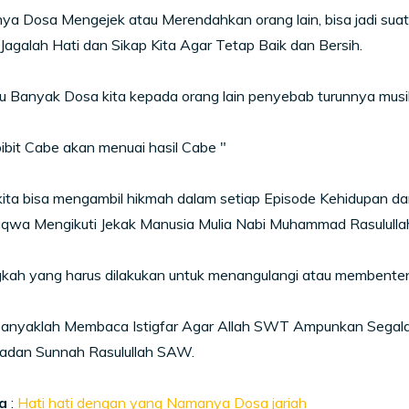
ya Dosa Mengejek atau Merendahkan orang lain, bisa jadi suat
Jagalah Hati dan Sikap Kita Agar Tetap Baik dan Bersih.
 Banyak Dosa kita kepada orang lain penyebab turunnya musib
ibit Cabe akan menuai hasil Cabe "
ita bisa mengambil hikmah dalam setiap Episode Kehidupan da
qwa Mengikuti Jekak Manusia Mulia Nabi Muhammad Rasululla
ah yang harus dilakukan untuk menangulangi atau membentengi
banyaklah Membaca Istigfar Agar Allah SWT Ampunkan Segala 
ladan Sunnah Rasulullah SAW.
a
:
Hati hati dengan yang Namanya Dosa jariah