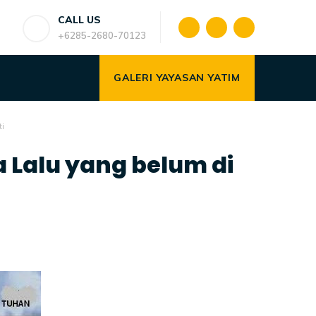
CALL US
+6285-2680-70123
GALERI YAYASAN YATIM
i
 Lalu yang belum di