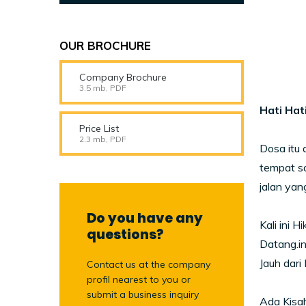
OUR BROCHURE
Company Brochure
3.5 mb, PDF
Hati Hat
Price List
2.3 mb, PDF
Dosa itu 
tempat sa
jalan yan
Do you have any
Kali ini
questions?
Datang.in
Jauh dari
Contact us at the company
profil nearest to you or
submit a business inquiry
Ada Kisah