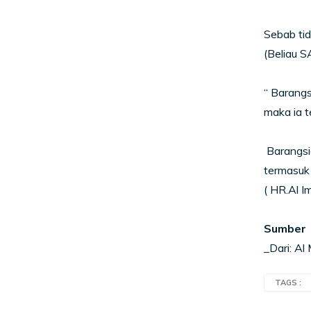
Sebab ti
(Beliau 
“ Barangs
maka ia 
Barangsi
termasuk
( HR.Al I
Sumber
_Dari: A
TAGS :