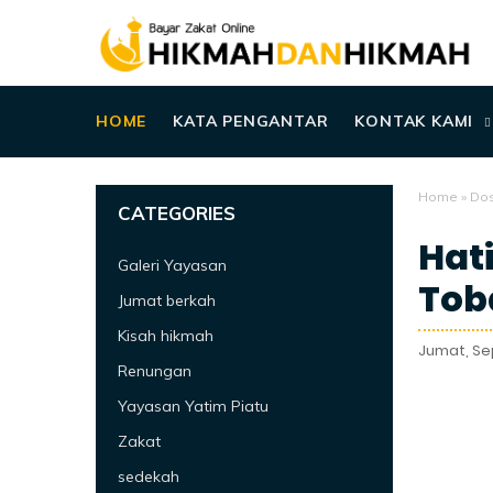
HOME
KATA PENGANTAR
KONTAK KAMI
Home
»
Do
CATEGORIES
Hat
Galeri Yayasan
Tob
Jumat berkah
Kisah hikmah
Jumat, Se
Renungan
Yayasan Yatim Piatu
Zakat
sedekah