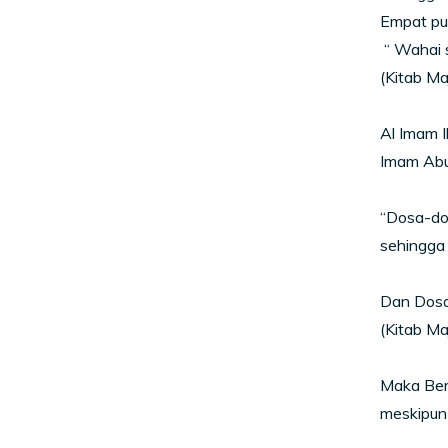
Empat pul
“ Wahai s
(Kitab Ma
Al Imam I
Imam Abu
“Dosa-dos
sehingga
Dan Dosa
(Kitab Ma
Maka Berh
meskipun 