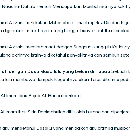
 Nasional Dahulu Pernah Mendapatkan Musibah istrinya sakit yan
Jamil Azzaini melakukan Muhasabah Diri/Intropeksi Diri dan In
 digunakan untuk bayar utang hingga Ibunya saat Itu dihinakan
.Jamil Azzaini meminta maaf dengan Sungguh-sungguh Ke Ibun
 ulang akhirnya Istrinya diketahui penyakitnya dan sembuh setel
ilah dengan Dosa Masa lalu yang belum di Tobati
Sebuah k
a lalu membawa dampak Negatifnya akan Terus diterima pad
Al Imam Ibnu Rajab Al-Hanbali berkata :
 Al Imam Ibnu Sirin Rahimahullah dililit oleh hutang dan dipenjara
h aku mengetahui Dosaku yang menjadikan aku ditimpa musiba