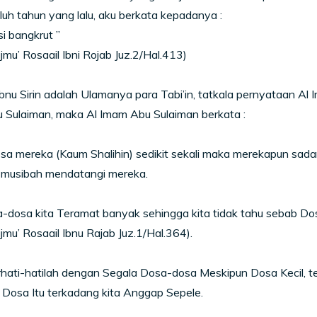
uh tahun yang lalu, aku berkata kepadanya :
i bangkrut ”
jmu’ Rosaail Ibni Rojab Juz.2/Hal.413)
bnu Sirin adalah Ulamanya para Tabi’in, tatkala pernyataan Al 
 Sulaiman, maka Al Imam Abu Sulaiman berkata :
a mereka (Kaum Shalihin) sedikit sekali maka merekapun sada
 musibah mendatangi mereka.
-dosa kita Teramat banyak sehingga kita tidak tahu sebab Do
jmu’ Rosaail Ibnu Rajab Juz.1/Hal.364).
ati-hatilah dengan Segala Dosa-dosa Meskipun Dosa Kecil, te
Dosa Itu terkadang kita Anggap Sepele.