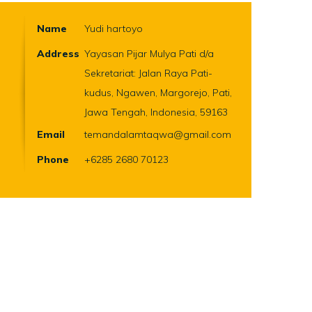
Name
Yudi hartoyo
Address
Yayasan Pijar Mulya Pati d/a
Sekretariat: Jalan Raya Pati-
kudus, Ngawen, Margorejo, Pati,
Jawa Tengah, Indonesia, 59163
Email
temandalamtaqwa@gmail.com
Phone
+6285 2680 70123