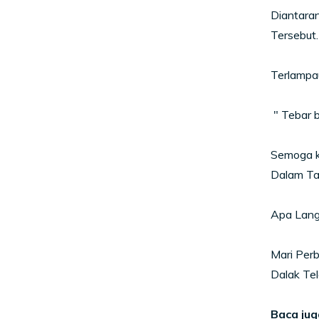
Diantaran
Tersebut.
Terlampau
" Tebar b
Semoga k
Dalam Ta
Apa Langk
Mari Per
Dalak Te
Baca jug