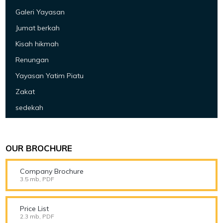
Galeri Yayasan
Jumat berkah
Kisah hikmah
Renungan
Yayasan Yatim Piatu
Zakat
sedekah
OUR BROCHURE
Company Brochure
3.5 mb, PDF
Price List
2.3 mb, PDF