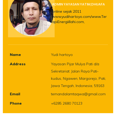
ADMIN YAYASAN YATIM,DHUAFA
online sejak 2011
www.yudihartoyo.com/www.Ter
apiEnergiillahi.com,
Name
Yudi hartoyo
Address
Yayasan Pijar Mulya Pati d/a
Sekretariat: Jalan Raya Pati-
kudus, Ngawen, Margorejo, Pati,
Jawa Tengah, Indonesia, 59163
Email
temandalamtaqwa@gmail.com
Phone
+6285 2680 70123