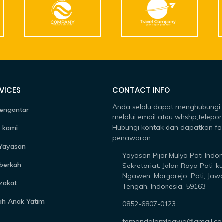
VICES
CONTACT INFO
Anda selalu dapat menghubungi
engantar
melalui email atau whshp,telepon
Hubungi kontak dan dapatkan fo
 kami
penawaran.
 Yayasan
Yayasan Pijar Mulya Pati Indo
berkah
Sekretariat: Jalan Raya Pati-k
Ngawen, Margorejo, Pati, Jaw
zakat
Tengah, Indonesia, 59163
ah Anak Yatim
0852-6807-0123
temandalamtaqwa@gmail.c