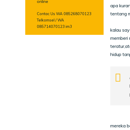
online
apa kura
tentang 
Contac Us WA 085268070123
Telkomsel / WA
085714070123 im3
kalau say
memberi 
teratur,a
hidup tanp
mereka be