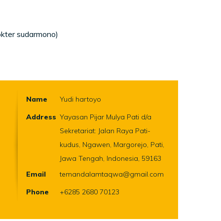
okter sudarmono)
Name
Yudi hartoyo
Address
Yayasan Pijar Mulya Pati d/a
Sekretariat: Jalan Raya Pati-
kudus, Ngawen, Margorejo, Pati,
Jawa Tengah, Indonesia, 59163
Email
temandalamtaqwa@gmail.com
Phone
+6285 2680 70123