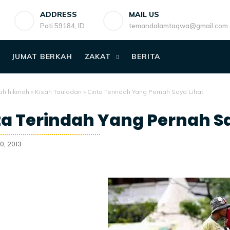
ADDRESS
MAIL US
Pati 59184, ID
temandalamtaqwa@gmail.com
JUMAT BERKAH
ZAKAT
BERITA
ah hikmah
»
Kisah Tauladan
»
Cinta Terindah Yang Pernah Saya Lihat
ta Terindah Yang Pernah Sa
10, 2013