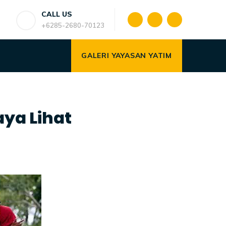
CALL US
+6285-2680-70123
GALERI YAYASAN YATIM
ya Lihat