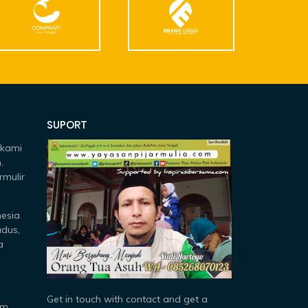
SUPORT
 kami
.
rmulir
nesia
udus,
a
Get in touch with contact and get a
om