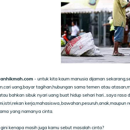
anhikmah.com
- untuk kita kaum manusia dijaman sekarang,
an,cari uang,bayar tagihan,hubungan sama temen atau atasan,mil
atau bahkan sibuk nyari uang buat hidup sehari hari...saya rasa 
i,istri,rekan kerja,mahasiswa,,bawahan,pesuruh,anak,maupun rem
 sama yang namanya cinta.
i gini kenapa masih juga kamu sebut masalah cinta?