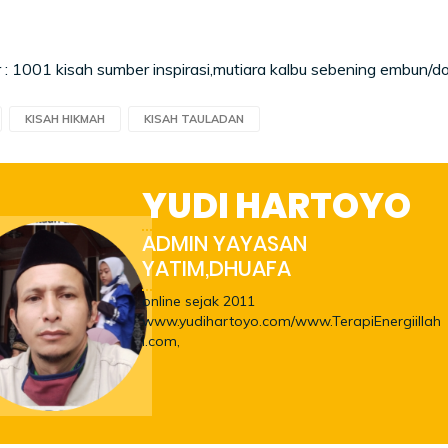
 1001 kisah sumber inspirasi,mutiara kalbu sebening embun/d
KISAH HIKMAH
KISAH TAULADAN
YUDI HARTOYO
ADMIN YAYASAN
YATIM,DHUAFA
online sejak 2011
www.yudihartoyo.com/www.TerapiEnergiillah
i.com,