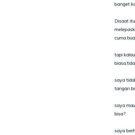
banget ka
Disaat it
melepaska
cuma buat
tapi kala
biasa,tid
saya tida
tangan br
saya mau 
bisa?
saya berh