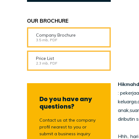
OUR BROCHURE
Company Brochure
3.5 mb, PDF
Price List
2.3 mb, PDF
Hikmahd
: pekerja
Do you have any
keluarga,
questions?
anak,suam
diributin
Contact us at the company
profil nearest to you or
submit a business inquiry
Hhh.. har