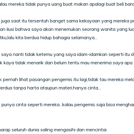
lau mereka tidak punya uang buat makan apalagi buat beli bar
u juga saat itu tersentuh banget sama kekayaan yang mereka
n ilusi bahwa saya akan menemukan seorang wanita yang luar 
ku,lalu kita berdua hidup bahagia selamanya...
u saya nanti tidak ketemu yang saya idam-idamkan seperti itu
ak kaya tidak menarik dan belum tentu mau menerima saya apa a
k pernah lihat pasangan pengemis itu lagi,tidak tau mereka m
erdua tanpa harta ataupun materi.hanya cinta...
punya cinta seperti mereka...kalau pengemis saja bisa mengha
arap seluruh dunia saling mengasihi dan mencintai.