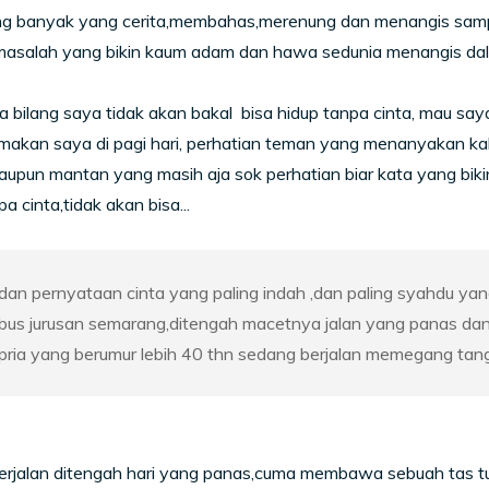
ng banyak yang cerita,membahas,merenung dan menangis sampai
masalah yang bikin kaum adam dan hawa sedunia menangis da
a bilang saya tidak akan bakal bisa hidup tanpa cinta, mau sa
makan saya di pagi hari, perhatian teman yang menanyakan k
taupun mantan yang masih aja sok perhatian biar kata yang biki
a cinta,tidak akan bisa...
dan pernyataan cinta yang paling indah ,dan paling syahdu yan
bus jurusan semarang,ditengah macetnya jalan yang panas da
pria yang berumur lebih 40 thn sedang berjalan memegang tanga
rjalan ditengah hari yang panas,cuma membawa sebuah tas tua