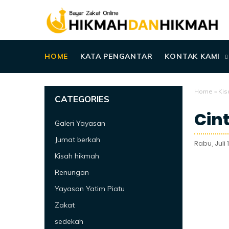
HOME
KATA PENGANTAR
KONTAK KAMI
Home
»
Kis
CATEGORIES
Cin
Galeri Yayasan
Jumat berkah
Rabu, Juli 
Kisah hikmah
Renungan
Yayasan Yatim Piatu
Zakat
sedekah